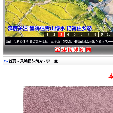
1
2
3
4
5
6
7
8
9
10
心使命 奋进复兴征程丨宝塔山下好光景..
·[视频]
因党而生 为党而战——百年“纪”事⑧加
首页
»
采编团队简介
- 李 凌
本