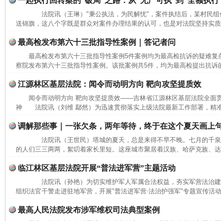
一起执行回转案的“破局”之路：从“无产可执”到“全额执行
法院讯（王琳）"秉公执法，为民解忧"，案件执结后，某村民组
送锦旗，这八个字既是群众对案件办理结果的认可，也是对法院坚持实质化
最高检发布第六十三批指导性案例｜答记者问
最高检发布第六十三批指导性案例5件案例均为最高检抗诉的疑难
察院发布第六十三批指导性案例。该批案例共5件，均为最高检提出抗诉的
江源林区基层法院：闻令而动明方向 靶向攻坚提质效
闻令而动明方向 靶向攻坚提质效——吉林省江源林区基层法院全面
神 法院讯（刘维 鄢然）为迅速贯彻落实上级法院最新工作部署，精准
调解那些事｜一张欠条，两年等待，终于在这个夏天画上
法院讯（王世民）塔城的夏天，总是来得不早不晚。七月的千泉
的人们三三两两，絮叨着家长里短。这座城市聚居着汉族、哈萨克族、达斡
临江林区基层法院开展“普法进军营”主题活动
法院讯（孙艳）为切实维护军人军属合法权益，夯实军营法治建
组织法官干警走进驻地军营，开展"普法进军营·法治护强军"专题宣传活动
最高人民法院发布涉军维权司法典型案例
网上购药对药下症？