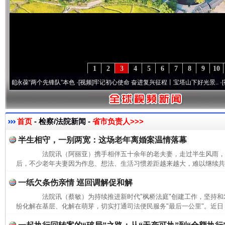
1
2
3
4
5
6
7
8
9
10
永葆“两个先锋队”本色
·[视频]
牢记初心使命 奋进复兴征程丨宝塔山下好光景..
·[视频]
因
首页
- 检察/法院新闻 -
省市负责人>>>
半生相守，一别两宽：这场老年离婚案温情落幕
法院讯（阿丽亚）携手相伴五十余年的老夫妻，走过半生风雨，
后，不少老年夫妻因为作息、想法、生活习惯差距越来越大，难以继续共同
一纸欠条伤亲情 巡回调解促和解
法院讯（蔡敏）为持续推进新时代"枫桥法庭"创建工作，坚持和发
纷化解在基层、化解在萌芽，切实打通司法便民服务"最后一公里"。近日，