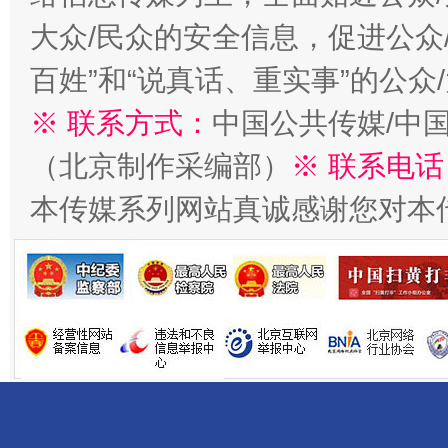
今
大众/民众的安全信息，促进公众
在谋一域中谋全局
百姓”和“说真话、重实事”的公众
※ 联系方式：
中国公共传媒/中
（北京制作采编部）
※ 联系电话
本传媒系列网站真诚感谢您对本
习近平的博鳌关键词
魏明亮