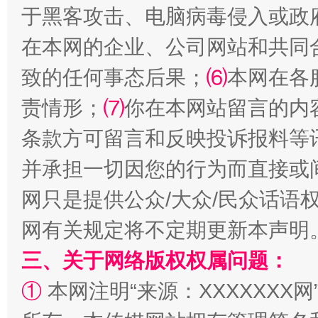
于黑客攻击、电脑病毒侵入或政
在本网的企业、公司网站和共同
致的任何事态后果；
⑹
本网在各
责情形；
⑺
你在本网站留言的内
条款方可留言和反映投诉报料等
并承担一切因您的行为而直接或
解纷+调解+退费，一次搞定
网只是提供公众/大众/民众话语
网有关规定将不定期更新本声明
三、关于网络版权权属问题：
①
本网注明“来源：XXXXXXX网