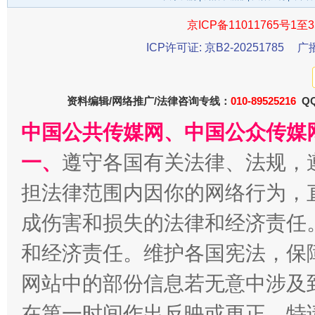
京ICP备11011765号1至3
今
ICP许可证: 京B2-20251785
广
在谋一域中谋全局
资料编辑/网络推广/法律咨询专线：
010-89525216
QQ
中国公共传媒网、中国公众传媒
一、
遵守各国有关法律、法规，
担法律范围内因你的网络行为，
成伤害和损失的法律和经济责任
习近平的博鳌关键词
魏明亮
和经济责任。维护各国宪法，保
网站中的部份信息若无意中涉及
在第一时间作出反映或更正。特