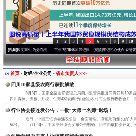
1
2
3
4
5
6
7
8
9
10
频]
因党而生 为党而战——百年“纪”事⑧加强纪律..
·[视频]
牢记初心使命 奋进复兴征程丨
首页
- 财经/企业公司 -
省市负责人>>>
四川10家县级农商行获批解散
8月3日，国家金融监督管理总局四川监管局批复同意四川10家
四川青神、洪雅、丹棱、仁寿4家农商行由眉山农村商业银行吸收合并，四
行业协会接连发公告，一批“大师”“名师”退场！
近日，中国烹饪协会连发公告，全面清理并撤销此前颁发的"大师""
称号。 7月23日，中国烹饪协会发布公告明确，历年由该协会评定、颁