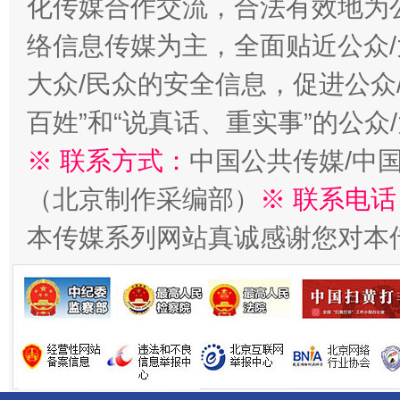
化传媒合作交流，合法有效地为公
络信息传媒为主，全面贴近公众/
大众/民众的安全信息，促进公众
生
百姓”和“说真话、重实事”的公众
“刷贴”乱象丛生
※ 联系方式：
中国公共传媒/中
（北京制作采编部）
※ 联系电话
本传媒系列网站真诚感谢您对本
揭批美国五大"原罪"
"炒