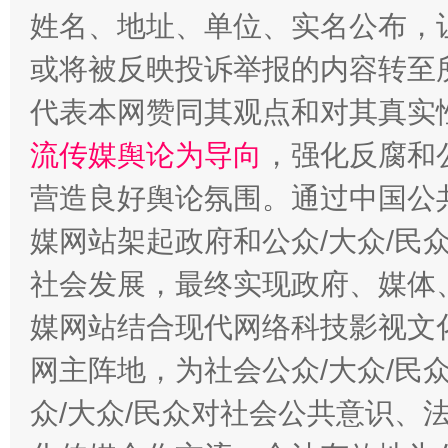
姓名、地址、单位、实名公布，让
今
在谋一域中谋全局
或将被反映投诉举报的内容转至
代表本网赞同其观点和对其真实
流传媒舆论为导向
，强化反腐和
营造良好舆论氛围。通过中国公共
媒网站架起政府和公众/大众/民
社会发展，最终实现政府、媒体、
习近平的博鳌关键词
媒网站结合现代网络科技影视文
魏明亮
网主阵地，为社会公众/大众/民
众/大众/民众对社会公共意识、