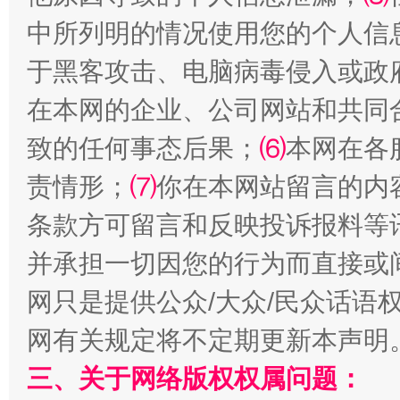
中所列明的情况使用您的个人信
站台名比不上好声名
于黑客攻击、电脑病毒侵入或政
在本网的企业、公司网站和共同
致的任何事态后果；
⑹
本网在各
责情形；
⑺
你在本网站留言的内
条款方可留言和反映投诉报料等
并承担一切因您的行为而直接或
网只是提供公众/大众/民众话语
漫山遍野的桃花与雪山、麦地、白藏房
除了
网有关规定将不定期更新本声明
三、关于网络版权权属问题：