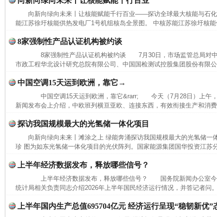
向新向绿向未来丨让核能赋能千行百业
网上购药对药下症？
向新向绿向未来丨让核能赋能千行百业——探访全球最大核能与石
能江苏徐圩核能供热发电厂1号机组核岛全景图。 中核苏能江苏徐圩核能供
8家强制性产品认证机构被约谈
8家强制性产品认证机构被约谈 7月30日，市场监管总局对中
市政工程华北设计研究总院有限公司、中国国检测试控股集团股份有限公司
中国空调15天运到欧洲，靠它→
中国空调15天运到欧洲，靠它&rarr; 今天（7月28日）上
新闻发布会上介绍，中欧班列横亘亚欧、连接东西，有效衔接生产和消费，
探访我国规模最大的光氢储一体化项目
这是一记警钟！
谢
向新向绿向未来丨滩涂之上 绿能奔涌探访我国规模最大的光氢储一
珍 图为如东光氢储一体化项目的光伏阵列。国家能源集团国华投资江苏
上半年经济数据发布，释放哪些信号？
上半年经济数据发布，释放哪些信号？ 国务院新闻办公室今
统计局相关负责同志介绍2026年上半年国民经济运行情况，并答记者问。
上半年国内生产总值695704亿元 经济运行呈现“稳韧新优”