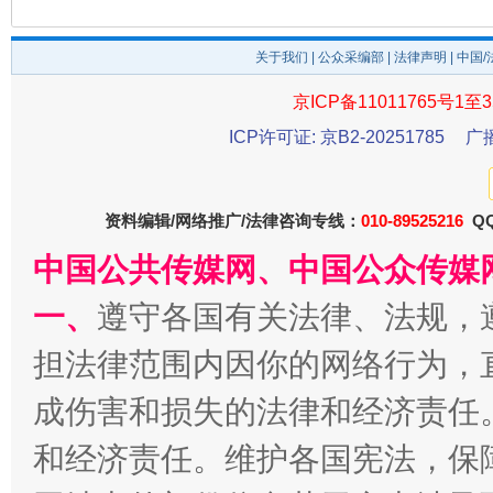
关于我们
|
公众采编部
|
法律声明
| 中国
京ICP备11011765号1至3
ICP许可证: 京B2-20251785
广
生
“刷贴”乱象丛生
资料编辑/网络推广/法律咨询专线：
010-89525216
QQ
中国公共传媒网、中国公众传媒
一、
遵守各国有关法律、法规，
担法律范围内因你的网络行为，
成伤害和损失的法律和经济责任
和经济责任。维护各国宪法，保
揭批美国五大"原罪"
"炒