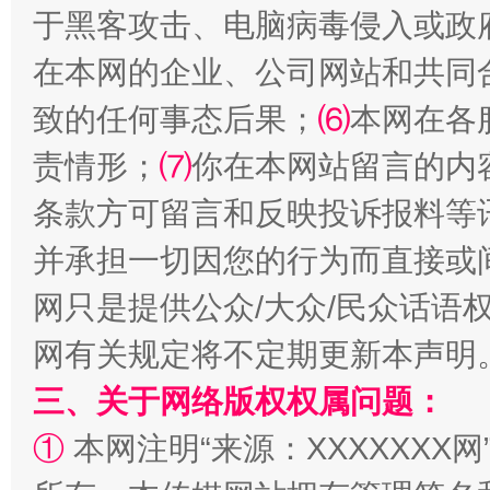
于黑客攻击、电脑病毒侵入或政
在本网的企业、公司网站和共同
致的任何事态后果；
⑹
本网在各
责情形；
⑺
你在本网站留言的内
条款方可留言和反映投诉报料等
并承担一切因您的行为而直接或
解纷+调解+退费，一次搞定
网只是提供公众/大众/民众话语
网有关规定将不定期更新本声明
三、关于网络版权权属问题：
①
本网注明“来源：XXXXXXX网