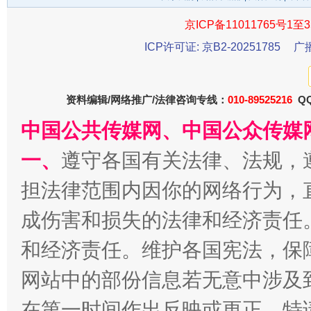
京ICP备11011765号1至3
今
ICP许可证: 京B2-20251785
广
在谋一域中谋全局
资料编辑/网络推广/法律咨询专线：
010-89525216
QQ
中国公共传媒网、中国公众传媒
一、
遵守各国有关法律、法规，
担法律范围内因你的网络行为，
成伤害和损失的法律和经济责任
习近平的博鳌关键词
魏明亮
和经济责任。维护各国宪法，保
网站中的部份信息若无意中涉及
在第一时间作出反映或更正。特