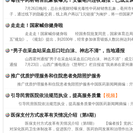
毒性中药材销售乱象被曝光！安徽亳州连夜通报：已成立
7月26日晚间，总台央视财经曝光毒性中药材销售乱象，亳州市有
子，通过线下的隐蔽交易，线上商户再以"1元链接"为掩护，将一些国家严
走走走！国家喊你健身啦
走走走！国家喊你健身啦 经国务院批复同意，国家体育总局近
五"规划》。《规划》提出，到2030年，经常参加体育锻炼人数比例达到
“男子在采血站采血后口吐白沫、神志不清”，当地通报
山西霍州通报"男子在采血站采血后口吐白沫、神志不清"：成
通报 7月23日，山西广播电视台《慧帮忙》栏目报道"我弟弟在霍州康
推广优质护理服务和住院患者免陪照护服务
推广优质护理服务和住院患者免陪照护服务中国医药新闻网摘编：
引导民营医院依法规范执业，提高服务质量
【视频】
引导民营医院依法规范执业，提高服务质量中国医药新闻网摘编：
医保支付方式改革有关情况介绍（第8期）
医保支付方式改革有关情况介绍（第8期） 【编者按】党的二
网上购药对药下症？
对深化医药卫生体制改革，促进医疗、医保、医药协同发展和治理作出决策