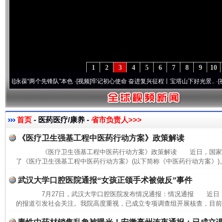
1
2
3
4
5
6
7
8
9
10
永葆“两个先锋队”本色
·[视频]
牢记初心使命 奋进复兴征程丨宝塔山下好光景..
·[视频]
因
首页
- 医药医疗/康养 -
省市负责人>>>
《医疗卫生强基工程中医药行动方案》政策解读
《医疗卫生强基工程中医药行动方案》政策解读 近日，国家中
了《医疗卫生强基工程中医药行动方案》(以下简称《中医药行动方案》)。
武汉大学口腔医院通报“女孩正颌手术被做反”事件
7月27日，武汉大学口腔医院发布情况通报：情况通报 近日
的报道引发社会关注。我院高度重视，已成立专项调查组开展核查，目前，