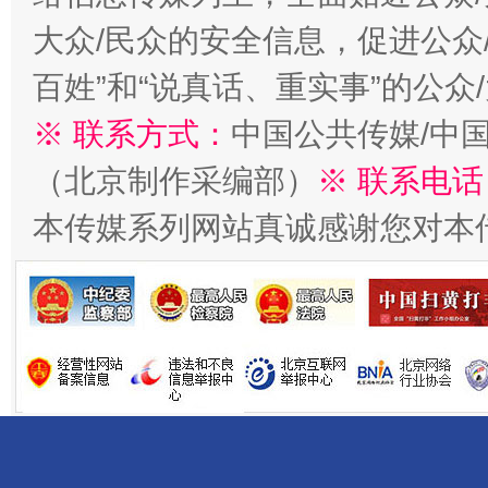
今
大众/民众的安全信息，促进公众
在谋一域中谋全局
百姓”和“说真话、重实事”的公众
※ 联系方式：
中国公共传媒/中
（北京制作采编部）
※ 联系电话
本传媒系列网站真诚感谢您对本
习近平的博鳌关键词
魏明亮