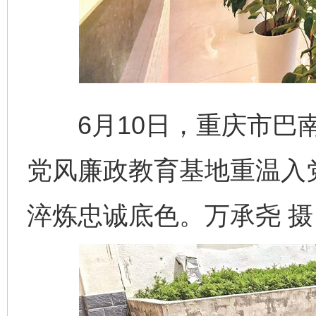
6月10日，重庆市巴南
党风廉政教育基地重温入
淬炼忠诚底色。万承尧 摄