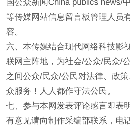
国公众新闻China publics news/中
等传媒网站信息留言板管理人员
容。
六、本传媒结合现代网络科技影
揭批美国五大"原罪"
"炒
联网主阵地，为社会/公众/民众
之间公众/民众/公民对法律、政
众服务！人人都作守法公民。
七、参与本网发表评论感言即表明
有意见请向制作采编部联系，电话：0
解纷+调解+退费，一次搞定