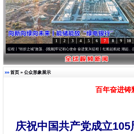
1
2
3
4
5
6
7
8
9
10
之城”激荡..
·[视频]
牢记初心使命 奋进复兴征程丨红船起航处 潮起..
·[视频]
一首歌的时
首页
»
公众形象展示
百年奋进铸
庆祝中国共产党成立10