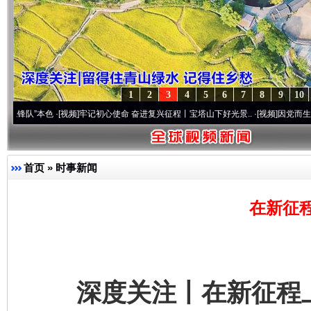
1
2
3
4
5
6
7
8
9
10
本色
·[视频]
牢记初心使命 奋进复兴征程丨宝塔山下好光景..
·[视频]
因党而生 为党而战——
首页
»
时事新闻
在新征
深度关注丨在新征程上