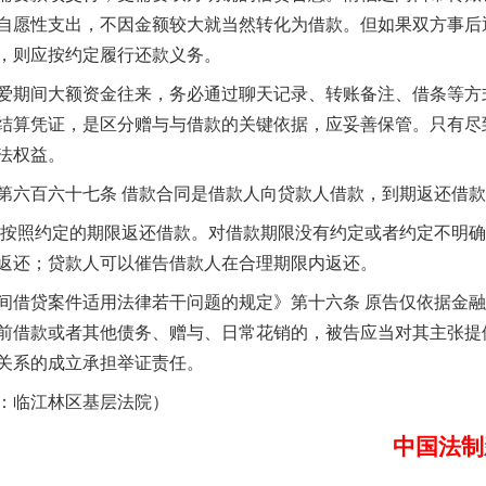
自愿性支出，不因金额较大就当然转化为借款。但如果双方事后
茶叶“炒上天”
，则应按约定履行还款义务。
期间大额资金往来，务必通过聊天记录、转账备注、借条等方
结算凭证，是区分赠与与借款的关键依据，应妥善保管。只有尽
法权益。
六百六十七条 借款合同是借款人向贷款人借款，到期返还借款
按照约定的期限返还借款。对借款期限没有约定或者约定不明确
返还；贷款人可以催告借款人在合理期限内返还。
借贷案件适用法律若干问题的规定》第十六条 原告仅依据金融
谢谢有你温暖了四季
前借款或者其他债务、赠与、日常花销的，被告应当对其主张提
关系的成立承担举证责任。
临江林区基层法院）
中国法制