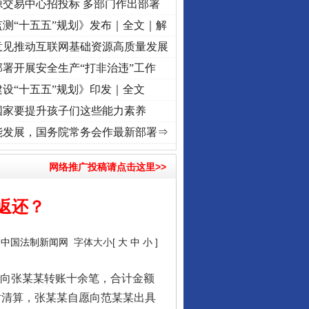
源交易中心招投标 多部门作出部署
测“十五五”规划》发布｜全文｜解
意见推动互联网基础资源高质量发展
署开展安全生产“打非治违”工作
设“十五五”规划》印发｜全文
国家要提升孩子们这些能力素养
 奋进复兴征程丨“转折之城”激荡..
·[视频]
牢记初心使命 奋进复兴征程丨红船起航处 潮
能发展，国务院常务会作最新部署⇒
网络推广投稿请点击这里>>
返还？
：
中国法制新闻网
字体大小[
大
中
小
]
向张某某转账十余笔，合计金额
对清算，张某某自愿向范某某出具