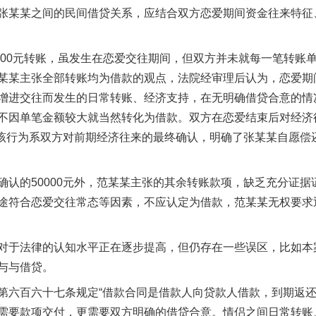
某某之间的民间借贷关系，应结合双方恋爱期间资金往来特征
00元转账，虽发生在恋爱交往期间，但双方并未就每一笔转账
某某主张全部转账均为借款的观点，法院经审理后认为，恋爱期
增进交往而发生的日常转账、经济支持，在无明确借贷合意的情
不因单笔金额较大就当然转化为借款。双方在恋爱结束后对经济
条，该行为系双方对前期经济往来的最终确认，明确了张某某自愿
的50000元外，范某某主张的其余转账款项，缺乏充分证据
途符合恋爱交往常态等因素，不应认定为借款，范某某无权要求
于法律的认知水平正在逐步提高，但仍存在一些误区，比如本
与与借贷。
百六十七条规定“借款合同是借款人向贷款人借款，到期返还
需要款项交付，更需要双方明确的借贷合意。情侣之间日常转账