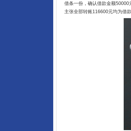
借条一份，确认借款金额500
主张全部转账116600元均为