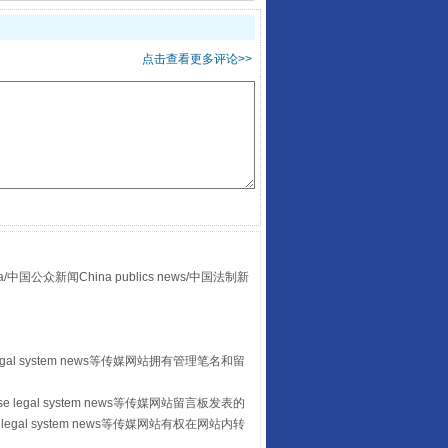
点击查看更多评论>>
别拿“量子”当幌子
众新闻China publics news/中国法制新
egal system news等传媒网站拥有管理笔名和留
 legal system news等传媒网站留言板发表的
legal system news等传媒网站有权在网站内转
习近平的“航天情”