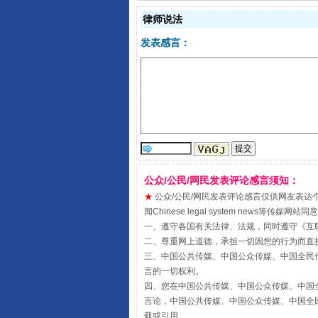
律师说法
发表感言：
“刷贴”乱象丛生
公众/公民/网民发表评论感言须知：
★
公众/公民/网民发表评论感言仅供网友表达个人看法
闻Chinese legal system new
一、遵守各国有关法律、法规，同时遵守《
互
二、尊重网上道德，承担一切因您的行为而直
三、中国公共传媒、中国公众传媒、中国全民传媒China 
言的一切权利。
四、您在中国公共传媒、中国公众传媒、中国全民传媒Chin
言论，中国公共传媒、中国公众传媒、中国全民传媒China
揭批美国五大"原罪"
载或引用。