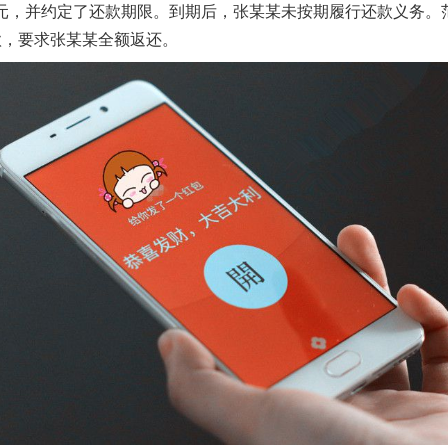
00元，并约定了还款期限。到期后，张某某未按期履行还款义务
借款，要求张某某全额返还。