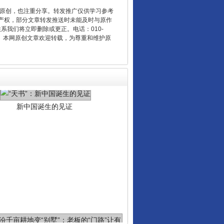
重原创，也注重分享。转发推广仅供学习参考
产权，部分文章转发推送时未能及时与原作
联系我们将立即删除或更正。电话：010-
2 1号。本网原创文章欢迎转载，为尊重和维护原
新中国诞生的见证
千亩耕地变“别墅”