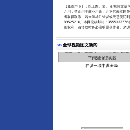
【免责声明】：以上图、文、音/视频文章
之用，禁止用于商业用途，并不代表本网赞
者取得联系，若来源标注错误或无意侵犯到您的
89525216。本网投稿邮箱：355533
创权利，请转载时务必注明原创作者、来源：
在谋一域中谋全局
全球视频图文新闻
习近平的博鳌关键词