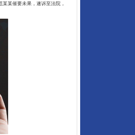
。范某某催要未果，遂诉至法院，