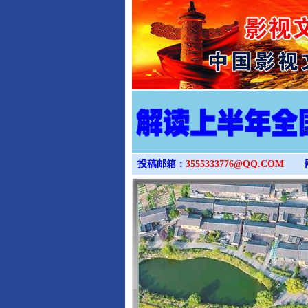
投稿邮箱：
3555333776@QQ.COM