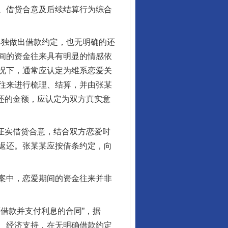
、借贷合意及后续结算行为综合
单独做出借款约定，也无明确的还
间的资金往来具有明显的情感依
况下，通常应认定为维系恋爱关
往来进行梳理、结算，并由张某
偿还的金额，应认定为双方真实意
证实借贷合意，结合双方恋爱时
返还。张某某应按借条约定，向
案中，恋爱期间的资金往来并非
借款并支付利息的合同”，据
、经济支持，在无明确借款约定