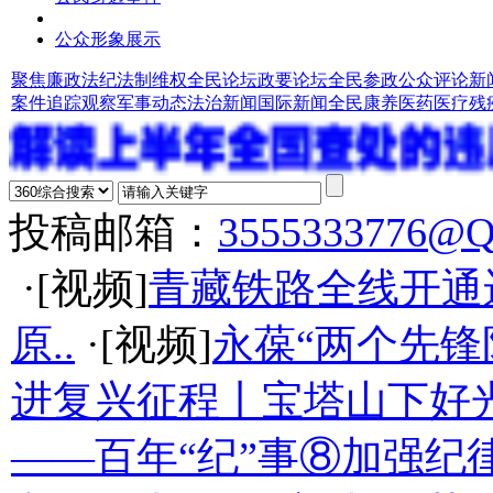
公众形象展示
聚焦廉政法纪
法制维权
全民论坛
政要论坛
全民参政
公众评论
新
案件追踪观察
军事动态
法治新闻
国际新闻
全民康养
医药医疗
残
投稿邮箱：
3555333776@
·[视频]
青藏铁路全线开通
原..
·[视频]
永葆“两个先锋
进复兴征程丨宝塔山下好光
——百年“纪”事⑧加强纪律