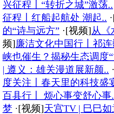
兴征程丨“转折之城”激荡..
征程丨红船起航处 潮起..
·
的“诗与远方”
·[视频]
从《
频]
廉洁文化中国行丨祁连
峡也催生？揭秘生态调度“流
| 遵义：雄关漫道展新颜..
度关注丨春天里的科技盛
百县行丨 烦心事变舒心事.
梦
·[视频]
天宫TV | 巳