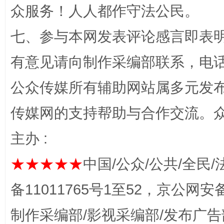
众服务！人人都作守法公民。
七、参与本网发表评论感言即表明
今
在谋一域中谋全局
有意见请向制作采编部联系，电话：0
公众传媒所有辅助网站属多元发
传媒网的支持帮助与合作交流。
主办 :
★★★★★
中国/公众/公共/全民/
习近平的博鳌关键词
备11011765号1至52，京公网安备：
魏明亮
制作采编部/影视采编部/发布广告