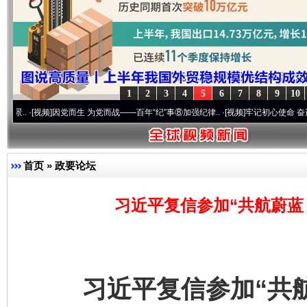
1
2
3
4
5
6
7
8
9
10
视频]
因党而生 为党而战——百年“纪”事⑧加强纪律..
·[视频]
牢记初心使命 奋进复兴征程丨
首页
»
政要论坛
习近平复信参加“共航蔚蓝
习近平复信参加“共航