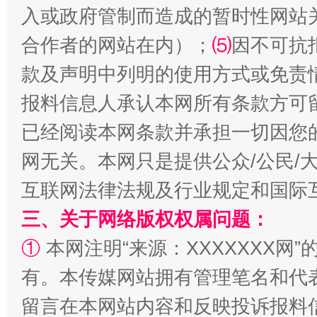
入或政府管制而造成的暂时性网站
揭批美国五大"原罪"
"炒
合作者的网站在内）；
⑸
因不可抗
款及声明中列明的使用方式或免责
报料信息人承认本网所有条款方可
已经阅读本网条款并承担一切因您
网无关。本网只是提供公众/公民/
互联网法律法规及行业规定和国际
三、关于网络版权权属问题：
解纷+调解+退费，一次搞定
①
本网注明“来源：XXXXXXX网”
有。本传媒网站拥有管理笔名和代
留言在本网站内容和反映投诉报料