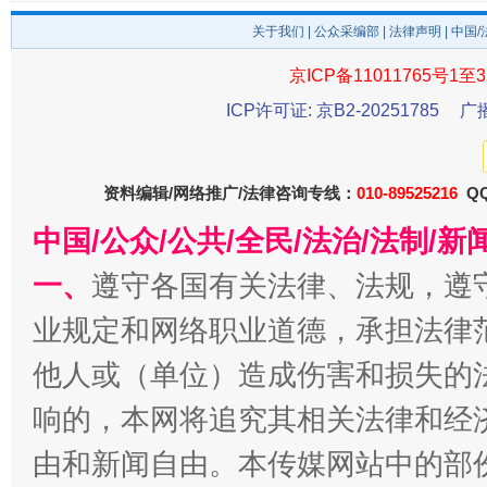
关于我们
|
公众采编部
|
法律声明
| 中国
京ICP备11011765号1至3
ICP许可证: 京B2-20251785
广
今
在谋一域中谋全局
资料编辑/网络推广/法律咨询专线：
010-89525216
QQ
中国/公众/公共/全民/法治/法制/
一、
遵守各国有关法律、法规，遵
业规定和网络职业道德，承担法律
他人或（单位）造成伤害和损失的
响的，本网将追究其相关法律和经
习近平的博鳌关键词
魏明亮
由和新闻自由。本传媒网站中的部