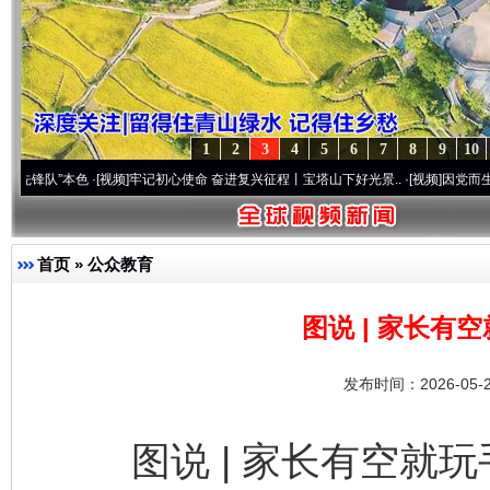
1
2
3
4
5
6
7
8
9
10
[视频]
牢记初心使命 奋进复兴征程丨宝塔山下好光景..
·[视频]
因党而生 为党而战——百年
首页
»
公众教育
图说 | 家长有
发布时间：2026-05-
图说 | 家长有空就玩