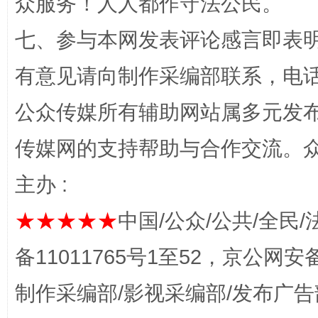
众服务！人人都作守法公民。
七、参与本网发表评论感言即表明
网上购药对药下症？
有意见请向制作采编部联系，电话：0
公众传媒所有辅助网站属多元发
传媒网的支持帮助与合作交流。
主办 :
★★★★★
中国/公众/公共/全民/
这是一记警钟！
谢
备11011765号1至52，京公网安备：
制作采编部/影视采编部/发布广告