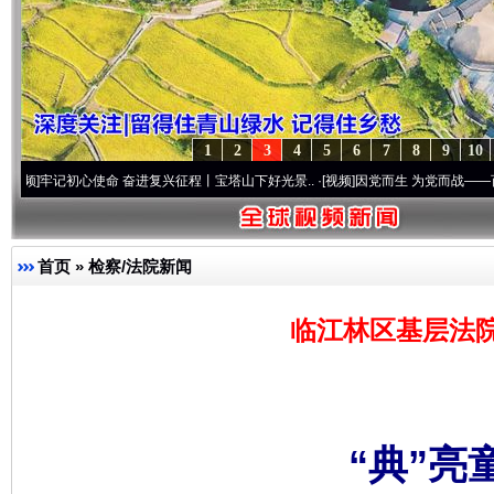
1
2
3
4
5
6
7
8
9
10
心使命 奋进复兴征程丨宝塔山下好光景..
·[视频]
因党而生 为党而战——百年“纪”事⑧加
首页
»
检察/法院新闻
临江林区基层法
“典”亮