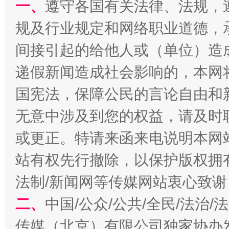
一、
遵守各国有关法律、法规，
规及行业规定和网络职业道德，
习近平的博鳌关键词
魏明亮
间接引起的给他人或（单位）造
递假新闻造成社会影响的，本网
国宪法，保障公民的言论自由和
无意中涉及到您的权益，请及时
或更正。特请来函来电说明本网
站有权先行撤除，以保护版权拥有者
生
“刷贴”乱象丛生
法制/新闻网等传媒网站衷心致谢
二、
中国/公众/公共/全民/法治
传媒（北京）有限公司独家协办