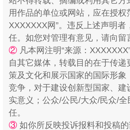
站不得转载、摘编或利用其它方
漫山遍野的桃花与雪山、麦地、白藏房
除了
用作品的单位或网站，应在授权
XXXXXXX网”。违反上述声
任。如您对管理有意见，请向留
②
凡本网注明“来源：XXXXX
自其它媒体，转载目的在于传递
策及文化和展示国家的国际形象
竞争，对于建设创新型国家、建
招工难、用工荒背后
实意义；公众/公民/大众/民众
任。
③
如你所反映投诉报料和投稿的