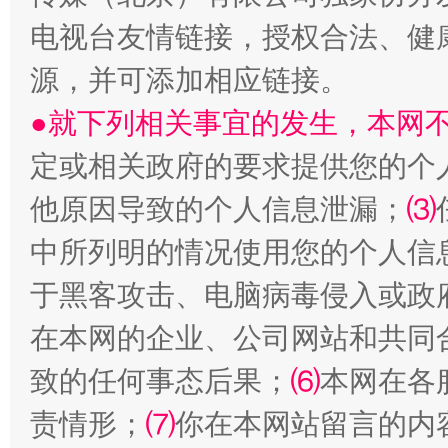
电视台友情链接，授权合法、健
源，并可添加相应链接。
●就下列相关事宜的发生，本网
揭批美国五大"原罪"
"炒
定或相关政府的要求提供您的个
他原因导致的个人信息泄漏；
⑶
中所列明的情况使用您的个人信
于黑客攻击、电脑病毒侵入或政
在本网的企业、公司网站和共同
致的任何事态后果；
⑹
本网在各
解纷+调解+退费，一次搞定
责情形；
⑺
你在本网站留言的内