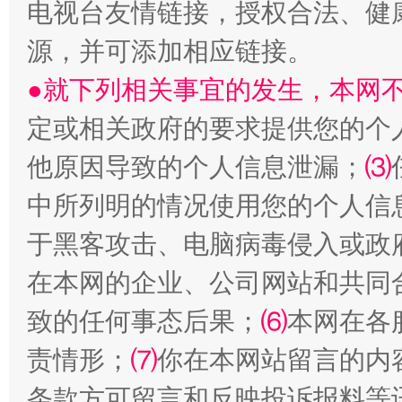
电视台友情链接，授权合法、健
源，并可添加相应链接。
●就下列相关事宜的发生，本网
定或相关政府的要求提供您的个
揭批美国五大"原罪"
"炒
他原因导致的个人信息泄漏；
⑶
中所列明的情况使用您的个人信
于黑客攻击、电脑病毒侵入或政
在本网的企业、公司网站和共同
致的任何事态后果；
⑹
本网在各
责情形；
⑺
你在本网站留言的内
条款方可留言和反映投诉报料等
解纷+调解+退费，一次搞定