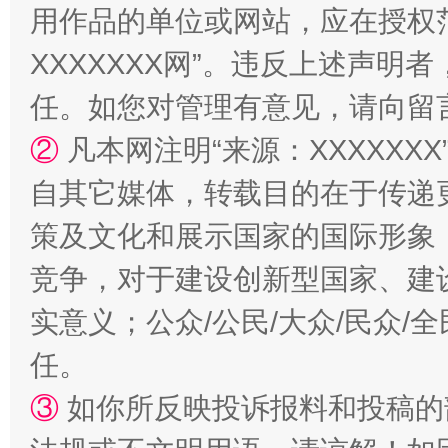
用作品的单位或网站，应在授权
XXXXXXX网”。违反上述声
漫山遍野的桃花与雪山、麦地、白藏房
除了
任。如您对管理有意见，请向留
②
凡本网注明“来源：XXXXX
自其它媒体，转载目的在于传递
策及文化和展示国家的国际形象
竞争，对于建设创新型国家、建
实意义；公众/公民/大众/民众
招工难、用工荒背后
任。
③
如你所反映投诉报料和投稿的