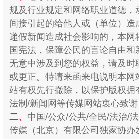
规及行业规定和网络职业道德，
间接引起的给他人或（单位）造
习近平的博鳌关键词
魏明亮
递假新闻造成社会影响的，本网
国宪法，保障公民的言论自由和
无意中涉及到您的权益，请及时
或更正。特请来函来电说明本网
站有权先行撤除，以保护版权拥有者
法制/新闻网等传媒网站衷心致谢
生
“刷贴”乱象丛生
二、
中国/公众/公共/全民/法治
传媒（北京）有限公司独家协办