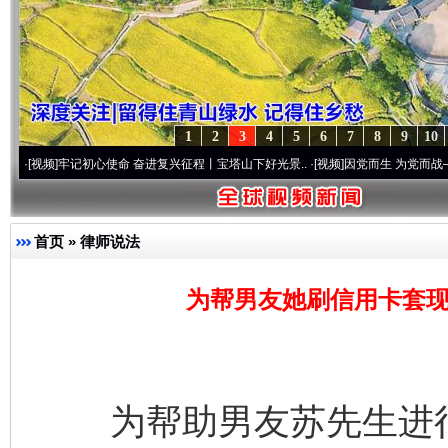
1
2
3
4
5
6
7
8
9
10
牢记初心使命 奋进复兴征程丨宝塔山下好光景..
·[视频]
因党而生 为党而战——百年“纪”
首页
»
律师说法
为帮男友她刷信用卡套现
为帮助男友苏先生进行