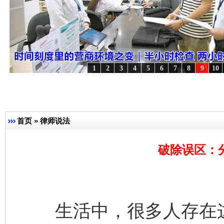
1
2
3
4
5
6
7
8
9
10
起航处 潮起..
·[视频]
一首歌的时间，读懂乐至的“诗与远方”
·[视频]
从《水浒传》看间
首页
»
律师说法
破除误区：
生活中，很多人存在这