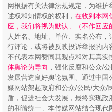
网根据有关法律法规规定，为维护
述权和知情权的权利，
在收到本网
应，我们将视为默认。（不作回应
人姓名、地址、单位、实名公布，让
站台名比不上好声名
行评论，或将被反映投诉举报的内
不代表本网赞同其观点和对其真实
体舆论为导向
，强化反腐和公众/公
发展营造良好舆论氛围。通过中国公
媒网站架起政府和公众/公民/大众
盾，促进社会大发展，最终实现政府
漫山遍野的桃花与雪山、麦地、白藏房
除了
的和谐统一。本传媒网站结合现代