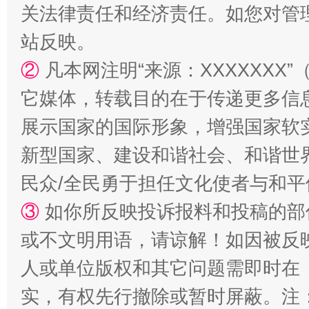
关法律责任和经济责任。如您对管
站反映。
揭批美国五大"原罪"
"炒
②
凡本网注明“来源：XXXXXX
它媒体，转载目的在于传递更多信
展示国家的国际形象，增强国家软
新型国家、建设和谐社会、和谐世界
民众/全民勇于担任文化使者与和
③
如你所反映投诉报料和投稿的部
或不文明用语，请谅解！如因被反
解纷+调解+退费，一次搞定
人或单位版权和其它问题需即时在
实，有权先行撤除或暂时屏蔽。注