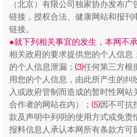
（北京）有限公司独家协办发布广
链接，授权合法、健康网站和报刊
链接。
●就下列相关事宜的发生，本网不
今
相关政府的要求提供您的个人信息
在谋一域中谋全局
的个人信息泄漏；
⑶
任何第三方根
用您的个人信息，由此所产生的纠
入或政府管制而造成的暂时性网站
合作者的网站在内）；
⑸
因不可抗
款及声明中列明的使用方式或免责
报料信息人承认本网所有条款方可
习近平的博鳌关键词
魏明亮