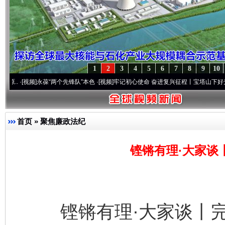
1
2
3
4
5
6
7
8
9
10
视频]
永葆“两个先锋队”本色
·[视频]
牢记初心使命 奋进复兴征程丨宝塔山下好光景..
·[视
首页
»
聚焦廉政法纪
铿锵有理·大家谈
铿锵有理·大家谈丨完