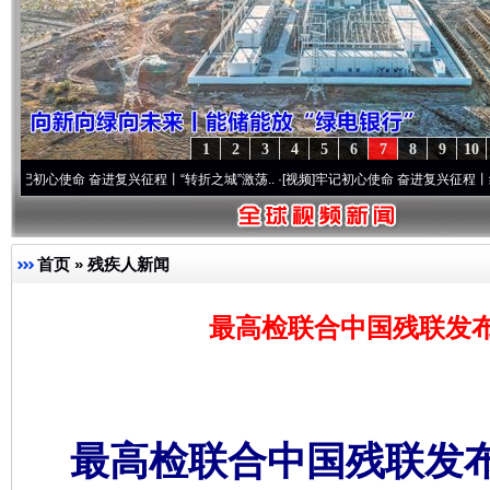
1
2
3
4
5
6
7
8
9
10
命 奋进复兴征程丨“转折之城”激荡..
·[视频]
牢记初心使命 奋进复兴征程丨红船起航处 
首页
»
残疾人新闻
最高检联合中国残联发
最高检联合中国残联发