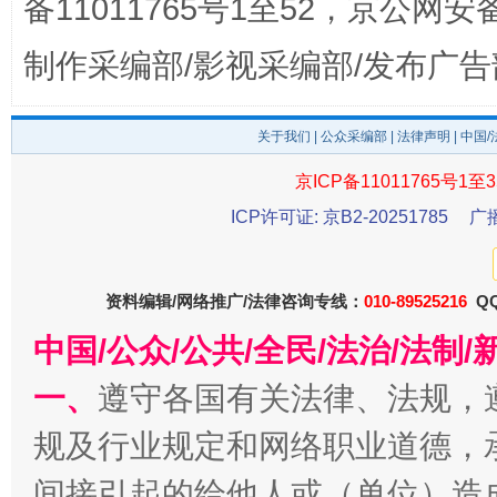
备11011765号1至52，京公网安备：
制作采编部/影视采编部/发布广告
关于我们
|
公众采编部
|
法律声明
| 中国
京ICP备11011765号1至3
ICP许可证: 京B2-20251785
广
今
在谋一域中谋全局
资料编辑/网络推广/法律咨询专线：
010-89525216
QQ
中国/公众/公共/全民/法治/法
一、
遵守各国有关法律、法规，
规及行业规定和网络职业道德，
间接引起的给他人或（单位）造