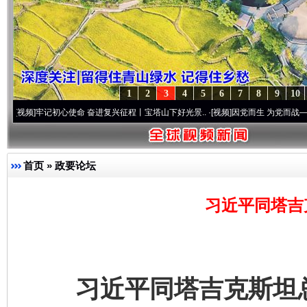
1
2
3
4
5
6
7
8
9
10
记初心使命 奋进复兴征程丨宝塔山下好光景..
·[视频]
因党而生 为党而战——百年“纪”事
首页
»
政要论坛
习近平同塔吉
习近平同塔吉克斯坦总