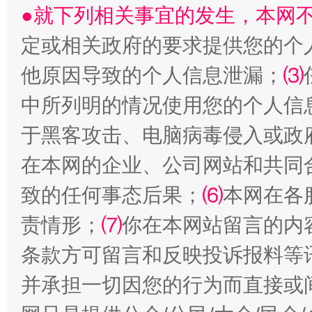
●就下列相关事宜的发生，本网
定或相关政府的要求提供您的个
他原因导致的个人信息泄漏；
揭批美国五大"原罪"
⑶
"炒
中所列明的情况使用您的个人信
于黑客攻击、电脑病毒侵入或政
在本网的企业、公司网站和共同
致的任何事态后果；
⑹
本网在各
责情形；
⑺
你在本网站留言的内
条款方可留言和反映投诉报料等
解纷+调解+退费，一次搞定
并承担一切因您的行为而直接或