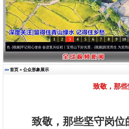
1
2
3
4
5
6
7
8
9
10
牢记初心使命 奋进复兴征程丨宝塔山下好光景..
·[视频]
因党而生 为党而战——百年“纪”
首页
»
公众形象展示
致敬，那些
致敬，那些坚守岗位