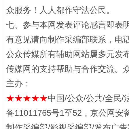
众服务！人人都作守法公民。
网上购药对药下症？
七、参与本网发表评论感言即表明
有意见请向制作采编部联系，电话：0
公众传媒所有辅助网站属多元发
传媒网的支持帮助与合作交流。
主办 :
这是一记警钟！
谢
★★★★★
中国/公众/公共/全民/
备11011765号1至52，京公网安备：
制作采编部/影视采编部/发布广告