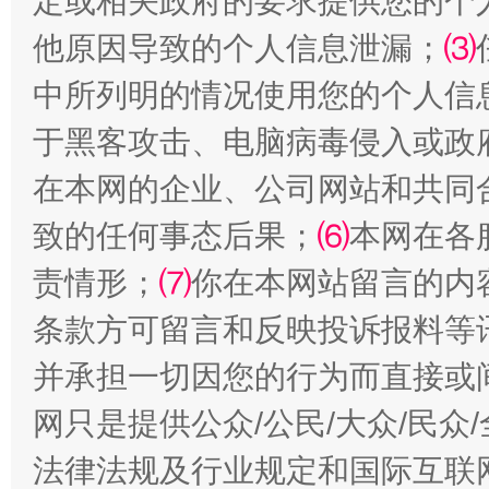
定或相关政府的要求提供您的个
揭批美国五大"原罪"
"炒
他原因导致的个人信息泄漏；
⑶
中所列明的情况使用您的个人信
于黑客攻击、电脑病毒侵入或政
在本网的企业、公司网站和共同
致的任何事态后果；
⑹
本网在各
责情形；
⑺
你在本网站留言的内
条款方可留言和反映投诉报料等
解纷+调解+退费，一次搞定
并承担一切因您的行为而直接或
网只是提供公众/公民/大众/民
法律法规及行业规定和国际互联