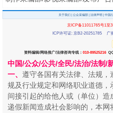
关于我们
|
公众采编部
|
法律声明
| 中国
京ICP备11011765号1至3
今
在谋一域中谋全局
ICP许可证: 京B2-20251785
广
资料编辑/网络推广/法律咨询专线：
010-89525216
QQ
中国/公众/公共/全民/法治/法
一、
遵守各国有关法律、法规，
规及行业规定和网络职业道德，
间接引起的给他人或（单位）造
习近平的博鳌关键词
魏明亮
递假新闻造成社会影响的，本网