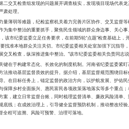
第二交叉检查组发现的问题展开调查核实，发现项目现场代表龙
严肃处理。
量薄弱等难题，纪检监察机关着力完善片区协作、交叉监督等
作为集中整治的重要抓手，聚焦民生领域的群众身边事、关心事
，该市纪委监委立足任务要求，在前期5轮“点题”检查基础上，开
是要找准本地群众关注关切。市纪委监委相关处室加强下沉指导
展交叉检查，纵深推进集中整治。”该市纪委监委相关负责同志
键在于构建常态化、长效化的制度机制。河南省纪委监委紧盯
方法推动基层监督质效的提升。据介绍，基层监督规范围绕目标
导。在目标任务上，锚定监督的政治方向，以护航发展、护佑民
与保障乡村全面振兴、惠民富民各项政策落地落实等多个重点；
方案，建立日常监督台账，同时梳理监督清单、廉政风险清单、
规底线；在成效治理上，引导健全监督预防机制，推动整改经验
监督全程可追溯、风险可预警、治理可落地。
茶叶“炒上天”