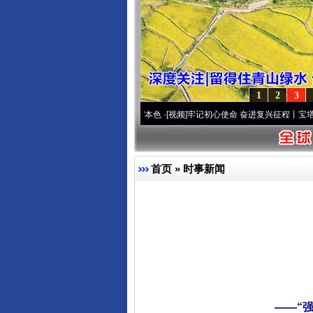
1
2
3
..
·[视频]
永葆“两个先锋队”本色
·[视频]
牢记初心使命 奋进复兴征程丨宝塔山下好光景
首页
»
时事新闻
——“