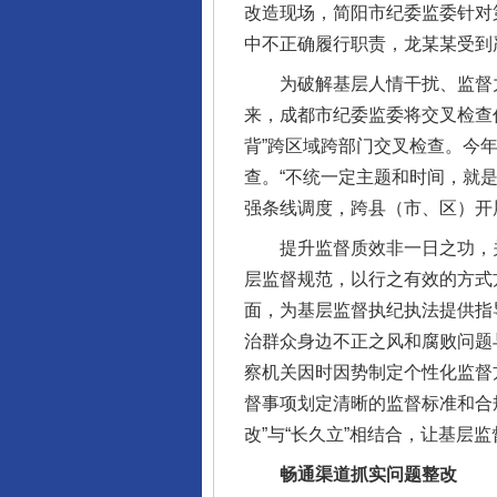
改造现场，简阳市纪委监委针对
中不正确履行职责，龙某某受到
为破解基层人情干扰、监督力
来，成都市纪委监委将交叉检查
背”跨区域跨部门交叉检查。今年
查。“不统一定主题和时间，就
强条线调度，跨县（市、区）开
提升监督质效非一日之功，关
层监督规范，以行之有效的方式
面，为基层监督执纪执法提供指
治群众身边不正之风和腐败问题
察机关因时因势制定个性化监督
督事项划定清晰的监督标准和合
改”与“长久立”相结合，让基层
网上购药对药下症？
畅通渠道抓实问题整改