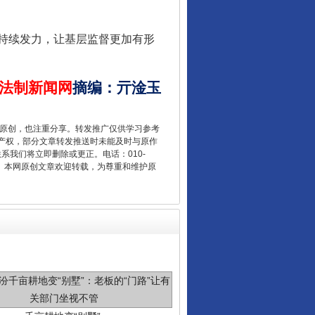
持续发力，让基层监督更加有形
新中国诞生的见证
法制新闻网
摘编
：
亓淦玉
重原创，也注重分享。转发推广仅供学习参考
产权，部分文章转发推送时未能及时与原作
联系我们将立即删除或更正。电话：010-
2 1号。本网原创文章欢迎转载，为尊重和维护原
千亩耕地变“别墅”