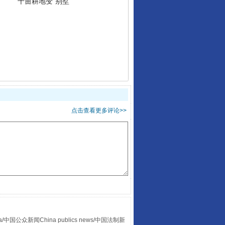
别拿“量子”当幌子
点击查看更多评论>>
习近平的“航天情”
众新闻China publics news/中国法制新