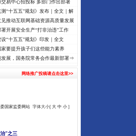
源交易中心招投标 多部门作出部署
测“十五五”规划》发布｜全文｜解
意见推动互联网基础资源高质量发展
署开展安全生产“打非治违”工作
设“十五五”规划》印发｜全文
国家要提升孩子们这些能力素养
征程丨“转折之城”激荡..
·[视频]
牢记初心使命 奋进复兴征程丨红船起航处 潮起..
·[视频
能发展，国务院常务会作最新部署⇒
网络推广投稿请点击这里>>
纪委国家监委网站
字体大小[
大
中
小
]
治”之三