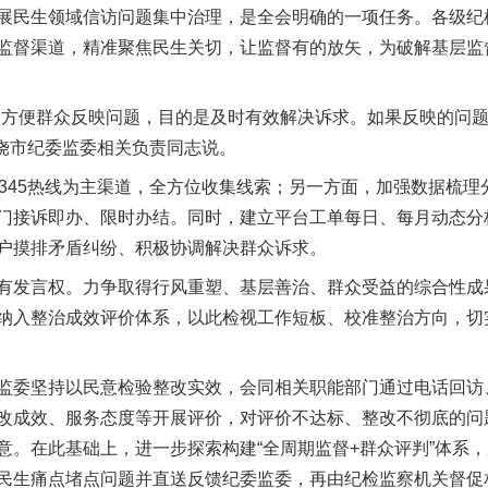
民生领域信访问题集中治理，是全会明确的一项任务。各级纪
监督渠道，精准聚焦民生关切，让监督有的放矢，为破解基层监
方便群众反映问题，目的是及时有效解决诉求。如果反映的问题
上饶市纪委监委相关负责同志说。
45热线为主渠道，全方位收集线索；另一方面，加强数据梳理
门接诉即办、限时办结。同时，建立平台工单每日、每月动态分
户摸排矛盾纠纷、积极协调解决群众诉求。
谢谢有你温暖了四季
发言权。力争取得行风重塑、基层善治、群众受益的综合性成
纳入整治成效评价体系，以此检视工作短板、校准整治方向，切
委坚持以民意检验整改实效，会同相关职能部门通过电话回访
改成效、服务态度等开展评价，对评价不达标、整改不彻底的问
意。在此基础上，进一步探索构建“全周期监督+群众评判”体系
民生痛点堵点问题并直送反馈纪委监委，再由纪检监察机关督促