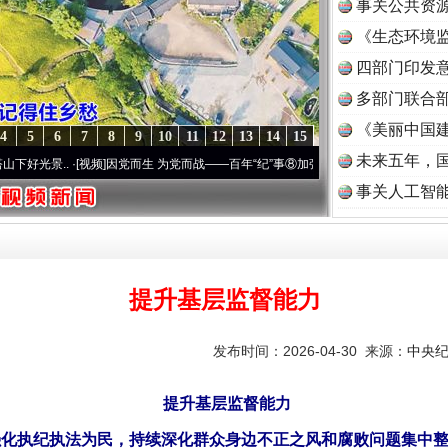
事关公共资
《生态环境监
读
四部门印发
多部门联合部
《美丽中国建
4
5
6
7
8
9
10
11
12
13
14
15
未来五年，
..
·[视频]
因党而生 为党而战——百年“纪”事⑧加强纪律..
·[视频]
牢记初心使命 奋进复兴
事关人工智
提升基层监督能力
发布时间：2026-04-30 来源：
中央
提升基层监督能力
强化执纪执法为民，持续深化群众身边不正之风和腐败问题集中整