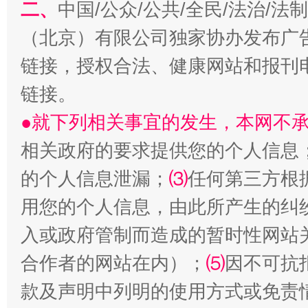
二、
中国/公众/公共/全民/法治/
（北京）有限公司独家协办发布广
链接，授权合法、健康网站和报刊
链接。
●就下列相关事宜的发生，本网不
生
“刷贴”乱象丛生
相关政府的要求提供您的个人信息
的个人信息泄漏；
⑶
任何第三方根
用您的个人信息，由此所产生的纠
入或政府管制而造成的暂时性网站
合作者的网站在内）；
⑸
因不可抗
款及声明中列明的使用方式或免责
揭批美国五大"原罪"
"炒