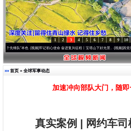
1
2
3
4
5
6
7
8
9
10
”本色
·[视频]
牢记初心使命 奋进复兴征程丨宝塔山下好光景..
·[视频]
因党而生 为党而战
首页
»
全球军事动态
加速冲向部队大门，随即
真实案例 | 网约车司