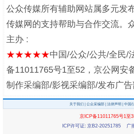
网上购药对药下症？
公众传媒所有辅助网站属多元发
传媒网的支持帮助与合作交流。
主办 :
★★★★★
中国/公众/公共/全民/
备11011765号1至52，京公网安备：
制作采编部/影视采编部/发布广告
这是一记警钟！
谢
关于我们
|
公众采编部
|
法律声明
| 中国
京ICP备11011765号1至3
ICP许可证: 京B2-20251785
广