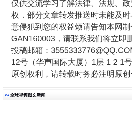
仅供交流学习了解法律、法规、政
权，部分文章转发推送时未能及时
意侵犯到您的权益烦请告知本网制作采编
GAN160003，请联系我们将立即删
今
在谋一域中谋全局
投稿邮箱：3555333776@QQ
12号（华声国际大厦）1层 1 2
原创权利，请转载时务必注明原创作
全球视频图文新闻
习近平的博鳌关键词
魏明亮