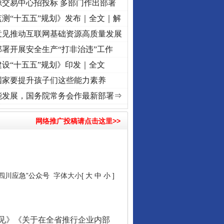
源交易中心招投标 多部门作出部署
测“十五五”规划》发布｜全文｜解
意见推动互联网基础资源高质量发展
署开展安全生产“打非治违”工作
设“十五五”规划》印发｜全文
国家要提升孩子们这些能力素养
记初心使命 奋进复兴征程丨“转折之城”激荡..
·[视频]
牢记初心使命 奋进复兴征程丨红船
能发展，国务院常务会作最新部署⇒
网络推广投稿请点击这里>>
“四川应急”公众号
字体大小[
大
中
小
]
见》《关于在全省推行企业内部