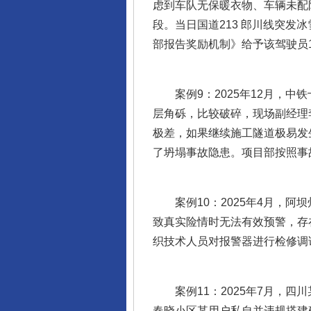
虑到车队无保暖衣物、车辆未配
段。当日国道213 郎川线突
部报告奖励机制》给予该驾驶员1
案例9：2025年12月，中铁
层角砾，比较破碎，现场副经理
极差，如果继续施工隧道极易发
了坍塌事故隐患。项目部按照事故
案例10：2025年4月，阿
致真实险情时无法有效预警，存
织技术人员对报警器进行检修调
案例11：2025年7月，四
春晓小区某用户私自并违规搭建