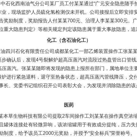
县中石化西南油气分公司某厂员工付某某通过“广元安全隐患随手
拆除作业，现场监护人员硫化氢检测仪未开机。公司接报后立即安排
告奖励制度，奖励报告人付某某700元、治理人李某某300元。
位重大隐患判定》等相关规定判定该隐患属于重大事故隐患，追加
化工（含石油化工）
石油四川石化有限责任公司成都某化工一部乙烯装置操作工张某
逐步确认后，发现4号裂解炉超高压蒸汽对流段过热盘管出口管
上的超高压蒸汽。张某某随即将发现的隐患上报所在部门，属地单位
解炉进行紧急退料，退守至热备状态，超高压蒸汽管线降压，交
事长、党委书记组织召开公司表彰大会，为发现并消除隐患的该员
医药
阳某本草生物科技有限公司提取2车间操作工刘某某在操作真空浓
且罐体连接处有轻微异响，该浓缩罐用于有效成分提纯，压力失
制度，给予该员工2000元奖励，并授予“安全标兵”荣誉称号。