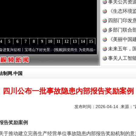
事关公共资
《生态环境监
读
四部门印发
多部门联合部
《美丽中国建
4
5
6
7
8
9
10
11
12
13
14
15
未来五年，
程丨宝塔山下好光景..
·[视频]
因党而生 为党而战——百年“纪”事⑧加强纪律..
·[视频]
牢
事关人工智
法制网.中国
四川公布一批事故隐患内部报告奖励案例
发布时间：2026-04-14 来源：
报告奖励案例
于推动建立完善生产经营单位事故隐患内部报告奖励机制的意