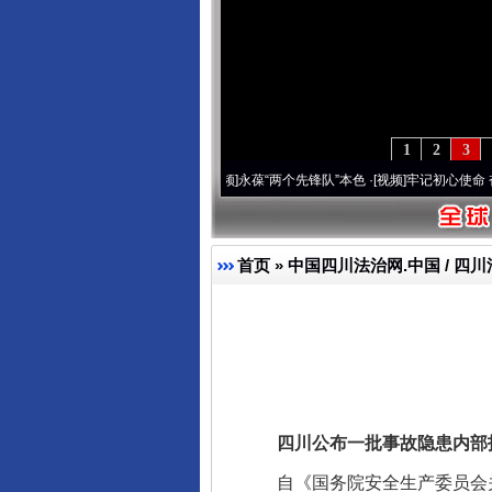
1
2
3
年 深刻改变雪域高原..
·[视频]
永葆“两个先锋队”本色
·[视频]
牢记初心使命 奋进复兴征
首页
»
中国四川法治网.中国 / 四川
四川公布一批事故隐患内部
自《国务院安全生产委员会关