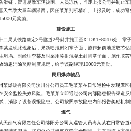
防滑链，冒进易致车辆被困、人员冻伤，当即上报公司并制止车
发冰雪天气致大量车辆滞留，因任某某判断精准、上报及时，成功
5000元奖励。
建设施工
十二局某铁路康定2号隧道2号斜井施工至X1DK1+804.6处，
李某发现此现象后，果断喷混封闭掌子面，施作超前地质取芯钻
生坍塌。副经理李某及时采用喷射混凝土封闭掌子面，施作取芯
隐患消除奖励制度规定，给予该副经理10000元奖励。
民用爆炸物品
坝州某爆破有限公司汶川分公司员工毛某某在日常巡检中发现库区报
在安全监控失效风险。毛某某立即通过公司内部隐患报告渠道反
试，消除了设备误报隐患。公司按照事故隐患内部报告奖励机制规
燃气
川某天然气有限责任公司绵阳分公司某巡管人员冉某某在日常管道
砖混结构围墙，将户外公共燃气立管完全圈闭，并在管道上方覆