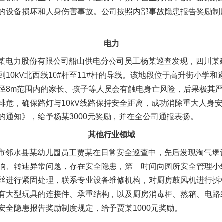
的设备损坏和人身伤害事故。公司按照内部事故隐患报告奖励制度
电力
茶叶“炒上天”
川某电力股份有限公司船山供电分公司员工杨某巡查发现，四川某
10kV北西线10#杆至11#杆的导线。该地段位于高升街小学和
径8m范围内的家长、孩子等人员会有触电身亡风险，后果极其
排危，确保路灯与10kV线路保持安全距离，成功消除重大人身
的通知》，给予杨某3000元奖励，并在全公司通报表扬。
其他行业领域
安市邻水县某幼儿园员工贾某在日常安全巡查中，先后发现淘气堡
响、转速异常问题，存在安全隐患，第一时间向园所安全管理小
丝进行紧固处理，联系专业设备维修机构，对厨房鼓风机进行拆
谢谢有你温暖了四季
有大型玩具的连接件、承重结构，以及厨房消毒柜、蒸箱、电路
安全隐患报告奖励制度规定，给予贾某1000元奖励。