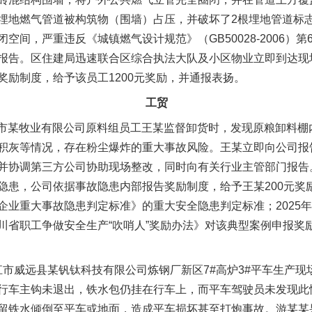
埋地燃气管道被构筑物（围墙）占压，并破坏了2根埋地管道标
间，严重违反《城镇燃气设计规范》（GB50028-2006）第6
报告。区住建局迅速联合区综合执法大队及小区物业立即到达现
奖励制度，给予该员工1200元奖励，并通报表扬。
工贸
贡市某牧业有限公司原料组员工王某监督卸货时，发现原粮卸料棚
积灰等情况，存在粉尘爆炸的重大事故风险。王某立即向公司报
并协调第三方公司协助现场整改，同时向有关行业主管部门报告
隐患，公司依据事故隐患内部报告奖励制度，给予王某200元奖
企业重大事故隐患判定标准》的重大安全隐患判定标准；2025
省职工争做安全生产“吹哨人”奖励办法》对该典型案例申报奖励；
江市威远县某钒钛科技有限公司炼钢厂新区7#高炉3#平车生产
行车主钩未退出，铁水包仍挂在行车上，而平车驾驶员未发现此
留铁水倾倒至平车或地面，造成平车损坏甚至打炮事故。游某某