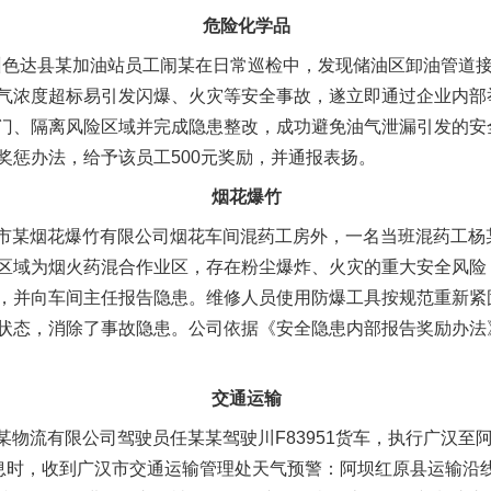
危险化学品
州色达县某加油站员工闹某在日常巡检中，发现储油区卸油管道
气浓度超标易引发闪爆、火灾等安全事故，遂立即通过企业内部
门、隔离风险区域并完成隐患整改，成功避免油气泄漏引发的安
奖惩办法，给予该员工500元奖励，并通报表扬。
烟花爆竹
阳市某烟花爆竹有限公司烟花车间混药工房外，一名当班混药工杨
区域为烟火药混合作业区，存在粉尘爆炸、火灾的重大安全风险
，并向车间主任报告隐患。维修人员使用防爆工具按规范重新紧
状态，消除了事故隐患。公司依据《安全隐患内部报告奖励办法》
交通运输
某物流有限公司驾驶员任某某驾驶川F83951货车，执行广汉至
处休息时，收到广汉市交通运输管理处天气预警：阿坝红原县运输