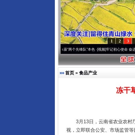
1
2
3
 深刻改变雪域高原..
·[视频]
永葆“两个先锋队”本色
·[视频]
牢记初心使命 奋进复兴征程
首页
»
食品产业
冻干
3月13日，云南省农业农村厅
视，立即联合公安、市场监管等