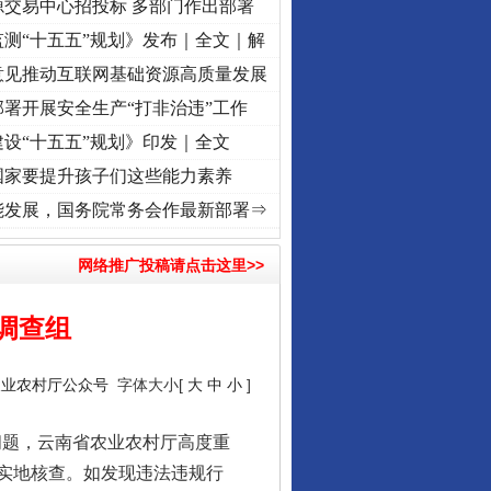
源交易中心招投标 多部门作出部署
测“十五五”规划》发布｜全文｜解
意见推动互联网基础资源高质量发展
署开展安全生产“打非治违”工作
设“十五五”规划》印发｜全文
国家要提升孩子们这些能力素养
初心使命 奋进复兴征程丨“转折之城”激荡..
·[视频]
牢记初心使命 奋进复兴征程丨红船起航
能发展，国务院常务会作最新部署⇒
网络推广投稿请点击这里>>
调查组
农业农村厅公众号
字体大小[
大
中
小
]
问题，云南省农业农村厅高度重
实地核查。如发现违法违规行