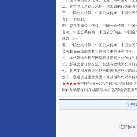
一、遵守各国有关法律、法规，同时遵守《
互
二、尊重网上道德，承担一切因您的行为而直
三、中国公共传媒、中国公众传媒、中国全民传媒China 
言的一切权利。
四、您在中国公共传媒、中国公众传媒、中国全民传媒Chin
揭批美国五大"原罪"
言论，中国公共传媒、中国公众传媒、中国全民传媒China
载或引用。
五、中国公共传媒、中国公众传媒、中国全民传媒China 
员有权保留或删除其管辖留言中的任意内容。
六、本传媒结合现代网络科技影视文化传媒的新
策、影视文化传媒交流。合法有效地为公众服
七、参与本网发表评论感言即表明您已经阅读并
发布，敬请多提宝贵意见！真诚感谢您对本传
★★★★★
中国/公众/公共/全民/法治/法制/新闻
制作采编部/影视采编部/发布广告部/会议服务
关于
解纷+调解+退费，一次搞定
ICP许可