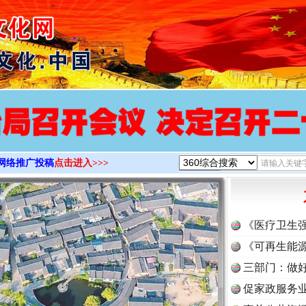
>
网络推广投稿
点击进入>>>
《医疗卫生
《可再生能源
三部门：做好
促家政服务业