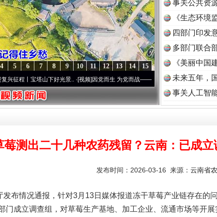
事关公共资
《生态环境监
读
四部门印发
多部门联合部
《美丽中国建
4
5
6
7
8
9
10
11
12
13
14
15
未来五年，
丨宝塔山下好光景..
·[视频]
因党而生 为党而战——百年“纪”事⑧加强纪律..
·[视频]
牢记
事关人工智
草莓测出二十几种农药残留？云南：已成立
发布时间：2026-03-16 来源：
云南省
发布情况通报，针对3月13日媒体报道冻干草莓产业链存在的
部门成立调查组，对草莓生产基地、加工企业、流通市场等开展