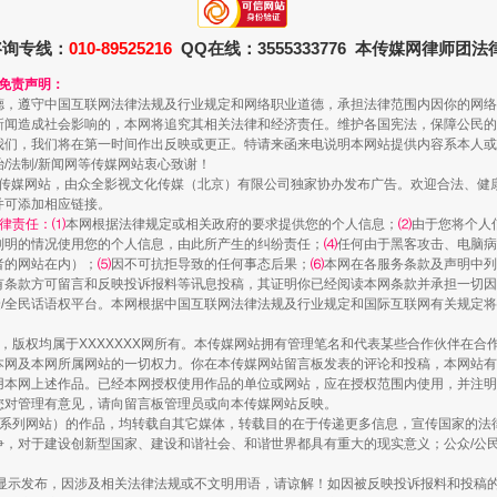
咨询专线：
010-89525216
QQ在线：3555333776 本传媒网律师团
和免责声明：
德，遵守中国互联网法律法规及行业规定和网络职业道德，承担法律范围内因你的网络
新闻造成社会影响的，本网将追究其相关法律和经济责任。维护各国宪法，保障公民的
我们，我们将在第一时间作出反映或更正。特请来函来电说明本网站提供内容系本人或
治/法制/新闻网等传媒网站衷心致谢！
新闻网等传媒网站，由众全影视文化传媒（北京）有限公司独家协办发布广告。欢迎合法、
并可添加相应链接。
走近一线检察官
律责任：⑴
本网根据法律规定或相关政府的要求提供您的个人信息；
⑵
由于您将个人
列明的情况使用您的个人信息，由此所产生的纠纷责任；
⑷
任何由于黑客攻击、电脑病
者的网站在内）；
⑸
因不可抗拒导致的任何事态后果；
⑹
本网在各服务条款及声明中列
有条款方可留言和反映投诉报料等讯息投稿，其证明你已经阅读本网条款并承担一切因
民众/全民话语权平台。本网根据中国互联网法律法规及行业规定和国际互联网有关规定
作品，版权均属于XXXXXXX网所有。本传媒网站拥有管理笔名和代表某些合作伙伴在
本网及本网所属网站的一切权力。你在本传媒网站留言板发表的评论和投稿，本网站有
本网上述作品。已经本网授权使用作品的单位或网站，应在授权范围内使用，并注明“来
您对管理有意见，请向留言板管理员或向本传媒网站反映。
本传媒系列网站）的作品，均转载自其它媒体，转载目的在于传递更多信息，宣传国家的
，对于建设创新型国家、建设和谐社会、和谐世界都具有重大的现实意义；公众/公民/
显示发布，因涉及相关法律法规或不文明用语，请谅解！如因被反映投诉报料和投稿
藏房
除了知识还要"留白"