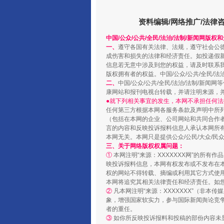
资料编辑/网络推广/法律
中国/公众/公共/全民/法治/法制/新闻网版权
一、
遵守各国有关法律、法规，遵守社会公
成伤害和损失的法律和经济责任。如投递假
信息若无意中涉及到您的权益，请及时联系
版权拥有者的权益。中国/公众/公共/全民/法
二、
中国/公众/公共/全民/法治/法制/
站台名比不上好声名
康网站和报刊电视台转载，并请注明来源，
●就下列相关事宜的发生，本网不承担任何法
任何第三方根据本网各服务条款及声明中所
（包括在本网的企业、公司网站和共同合作
言的内容和反映投诉报料信息人承认本网所
本网无关。本网只是提供公众/公民/大众/
三、关于网络版权权属问题：
①
本网注明“来源：XXXXXXX网”的所有
映投诉报料信息，本网有权发布或不发布在
权的网站不得转载、摘编或利用其它方式使用
本网将追究其相关法律责任和经济责任。如
②
凡本网注明“来源：XXXXXXX”（非
象，增强国家软实力，参与国际新闻舆论竞争
者的重任。
③
如你所反映投诉报料和投稿的部份内容未
漫山遍野的桃花与雪山、麦地、白