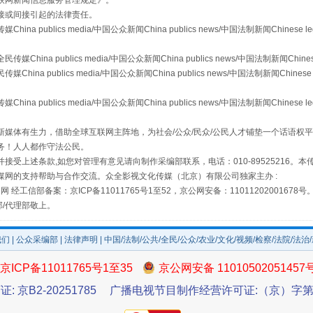
联网新闻信息服务管理规定
》。
接或间接引起的法律责任。
publics media/中国公众新闻China publics news/中国法制新闻Chinese l
a publics media/中国公众新闻China publics news/中国法制新闻Chinese
"炒鞋教程"里的骗局
 publics media/中国公众新闻China publics news/中国法制新闻Chinese 
publics media/中国公众新闻China publics news/中国法制新闻Chinese l
媒体有生力，借助全球互联网主阵地，为社会/公众/民众/公民人才铺垫一个话语权平
务！人人都作守法公民。
接受上述条款,如您对管理有意见请向制作采编部联系，电话：010-89525216。
媒网的支持帮助与合作交流。众全影视文化传媒（北京）有限公司独家主办 :
网 经工信部备案：京ICP备11011765号1至52，京公网安备：11011202001678号
部/代理部敬上。
我们
|
公众采编部
|
法律声明
| 中国/法制/公共/全民/公众/农业/文化/视频/检察/法院/法治
珠宝鉴定乱象
京ICP备11011765号1至35
京公网安备 11010502051457
证: 京B2-20251785
广播电视节目制作经营许可证:（京）字第3