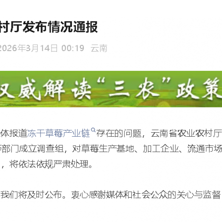
茶叶“炒上天”
谢谢有你温暖了四季