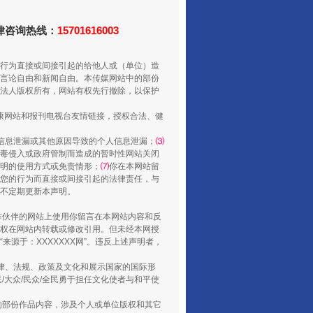
法律咨询热线：
15701616003
行为直接或间接引起的给他人或（单位）造
言论自由和新闻自由。本传媒网站中的部份
法人版权所有，网站有权先行撤除，以保护
健康网站和报刊电视台友情链接，授权合法、健
“谁都不怕”的他落马了
信息泄漏或其他原因导致的个人信息泄漏；
⑶
毒侵入或政府管制而造成的暂时性网站关闭
明的使用方式或免责情形；
⑺
你在本网站留
您的行为而直接或间接引起的法律责任，与
将不定期更新本声明。
合作伙伴的网站上使用你留言在本网站内容和反
权在网站内转载或修改引用。但未经本网授
源于：XXXXXXX网”。违反上述声明者，
法律、法规、政策及文化和展示国家的国际形
大众/民众/全民勇于担任文化使者与和平使
的部份作品内容，涉及个人或单位版权和其它
用生命托举生命