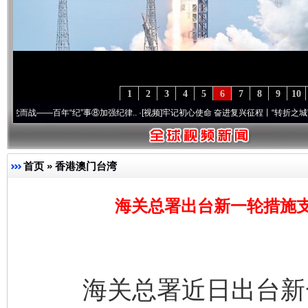
1
2
3
4
5
6
7
8
9
10
—百年“纪”事⑧加强纪律..
·[视频]
牢记初心使命 奋进复兴征程丨“转折之城”激荡..
·[视
首页
»
香港澳门台湾
海关总署出台新一轮措施
海关总署近日出台新一