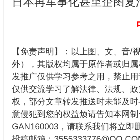
日本再军事化甚至企图复
今
在谋一域中谋全局
【免责声明】：以上图、文、音/
外），其版权均属于原作者或归属
发推广仅供学习参考之用，禁止用
习近平的博鳌关键词
仅供交流学习了解法律、法规、政
魏明亮
权，部分文章转发推送时未能及时
意侵犯到您的权益烦请告知本网制作采编
GAN160003，请联系我们将立即删
投稿邮箱：3555333776@QQ