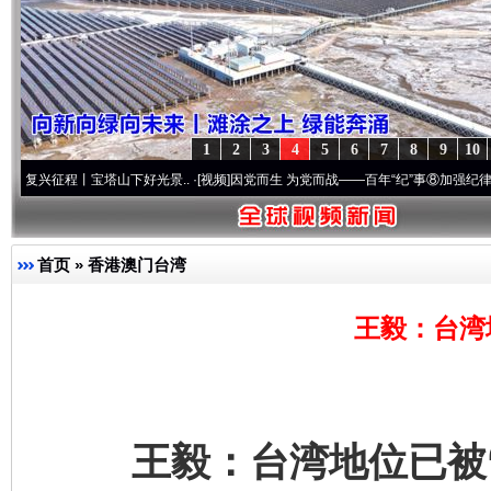
1
2
3
4
5
6
7
8
9
10
程丨宝塔山下好光景..
·[视频]
因党而生 为党而战——百年“纪”事⑧加强纪律..
·[视频]
牢
首页
»
香港澳门台湾
王毅：台湾
王毅：台湾地位已被“