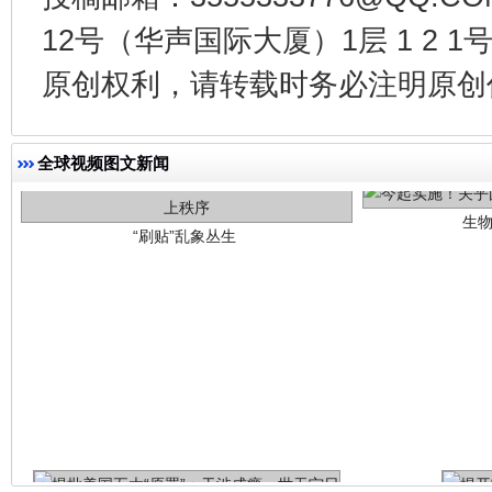
12号（华声国际大厦）1层 1 2
原创权利，请转载时务必注明原创作
生
“刷贴”乱象丛生
全球视频图文新闻
揭批美国五大"原罪"
"炒