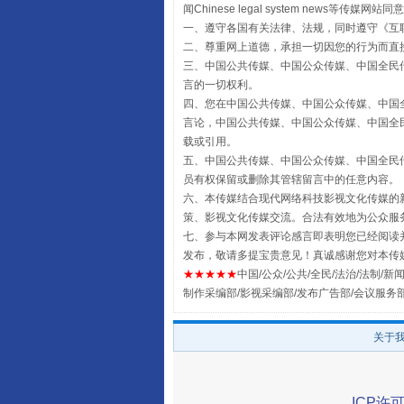
闻Chinese legal system new
一、遵守各国有关法律、法规，同时遵守《
互
二、尊重网上道德，承担一切因您的行为而直
三、中国公共传媒、中国公众传媒、中国全民传媒China 
言的一切权利。
四、您在中国公共传媒、中国公众传媒、中国全民传媒Chin
言论，中国公共传媒、中国公众传媒、中国全民传媒China
揭批美国五大"原罪"
载或引用。
五、中国公共传媒、中国公众传媒、中国全民传媒China 
员有权保留或删除其管辖留言中的任意内容。
六、本传媒结合现代网络科技影视文化传媒的新
策、影视文化传媒交流。合法有效地为公众服
七、参与本网发表评论感言即表明您已经阅读并
发布，敬请多提宝贵意见！真诚感谢您对本传
★★★★★
中国/公众/公共/全民/法治/法制/新闻
制作采编部/影视采编部/发布广告部/会议服务
关于
解纷+调解+退费，一次搞定
ICP许可