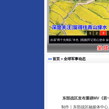
1
2
3
年 深刻改变雪域高原..
·[视频]
永葆“两个先锋队”本色
·[视频]
牢记初心使命 奋进复兴征
首页
»
全球军事动态
东部战区发布重磅MV《若
制作丨东部战区融媒体中心、