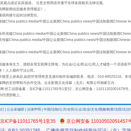
s等传媒网站同意其观点或证实其描述。 注意文明用语并遵守全球各国相关法律法规。
联网新闻信息服务管理规定
》。
接或间接引起的法律责任。
publics media/中国公众新闻China publics news/中国法制新闻Chinese l
a publics media/中国公众新闻China publics news/中国法制新闻Chinese
 publics media/中国公众新闻China publics news/中国法制新闻Chinese 
"炒鞋教程"里的骗局
publics media/中国公众新闻China publics news/中国法制新闻Chinese l
媒体有生力，借助全球互联网主阵地，为社会/公众/民众/公民人才铺垫一个话语权平
务！人人都作守法公民。
接受上述条款,如您对管理有意见请向制作采编部联系，电话：010-89525216。
媒网的支持帮助与合作交流。众全影视文化传媒（北京）有限公司独家主办 :
网 经工信部备案：京ICP备11011765号1至52，京公网安备：11011202001678号
部/代理部敬上。
我们
|
公众采编部
|
法律声明
| 中国/法制/公共/全民/公众/农业/文化/视频/检察/法院/法治
珠宝鉴定乱象
京ICP备11011765号1至35
京公网安备 11010502051457
证: 京B2-20251785
广播电视节目制作经营许可证:（京）字第3