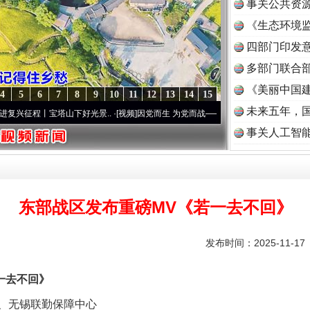
事关公共资
《生态环境监
读
四部门印发
多部门联合部
《美丽中国建
4
5
6
7
8
9
10
11
12
13
14
15
未来五年，
程丨宝塔山下好光景..
·[视频]
因党而生 为党而战——百年“纪”事⑧加强纪律..
·[视频]
牢
事关人工智
东部战区发布重磅MV《若一去不回》
发布时间：2025-11-1
一去不回》
无锡联勤保障中心