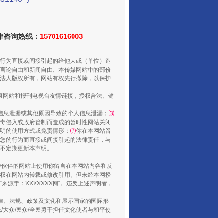
法律咨询热线：
15701616003
行为直接或间接引起的给他人或（单位）造
言论自由和新闻自由。本传媒网站中的部份
法人版权所有，网站有权先行撤除，以保护
健康网站和报刊电视台友情链接，授权合法、健
“谁都不怕”的他落马了
信息泄漏或其他原因导致的个人信息泄漏；
⑶
毒侵入或政府管制而造成的暂时性网站关闭
明的使用方式或免责情形；
⑺
你在本网站留
您的行为而直接或间接引起的法律责任，与
将不定期更新本声明。
合作伙伴的网站上使用你留言在本网站内容和反
权在网站内转载或修改引用。但未经本网授
源于：XXXXXXX网”。违反上述声明者，
法律、法规、政策及文化和展示国家的国际形
大众/民众/全民勇于担任文化使者与和平使