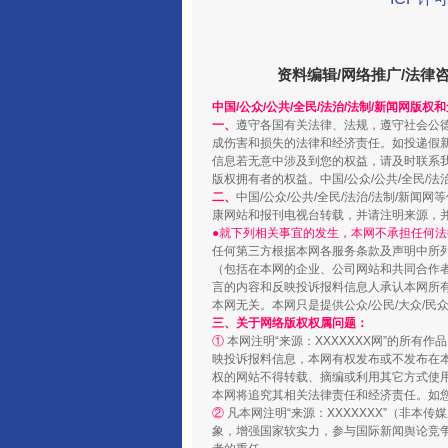
资料编辑/网络推广/法律
中国/公众/公共/全民/法治/法制/新闻网版权
一、
遵守各国有关法律、法规，遵守社会公
成伤害和损失的法律和经济责任。如投递假
信息若无意中涉及到您的权益，请及时联系
版权拥有者的权益。中国/公众/公共/全民/法
二、
中国/公众/公共/全民/法治/法制/
康网站和报刊电视台转载，并请注明来源，
站台名比不上好声名
●就下列相关事宜的发生，本网不承担任何法
任何第三方根据本网各服务条款及声明中所
（包括在本网的企业、公司网站和共同合作
言的内容和反映投诉报料信息人承认本网所
本网无关。本网只是提供公众/公民/大众/
三、关于网络版权权属问题：
①
本网注明“来源：XXXXXXX网”的所有
映投诉报料信息，本网有权发布或不发布在
权的网站不得转载、摘编或利用其它方式使用
本网将追究其相关法律责任和经济责任。如
②
凡本网注明“来源：XXXXXXX”（非
象，增强国家软实力，参与国际新闻舆论竞争