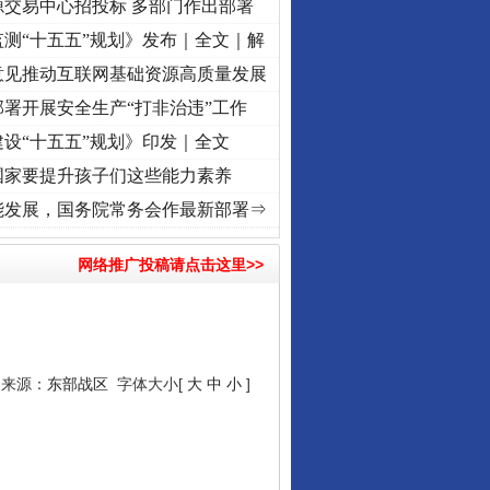
源交易中心招投标 多部门作出部署
测“十五五”规划》发布｜全文｜解
意见推动互联网基础资源高质量发展
署开展安全生产“打非治违”工作
设“十五五”规划》印发｜全文
国家要提升孩子们这些能力素养
记初心使命 奋进复兴征程丨“转折之城”激荡..
·[视频]
牢记初心使命 奋进复兴征程丨红船起
能发展，国务院常务会作最新部署⇒
网络推广投稿请点击这里>>
7 来源：
东部战区
字体大小[
大
中
小
]