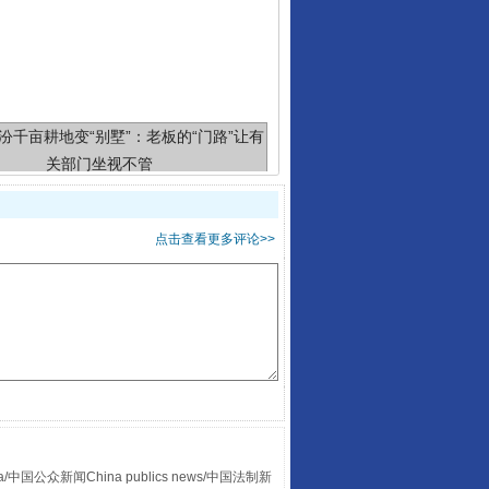
千亩耕地变“别墅”
点击查看更多评论>>
别拿“量子”当幌子
众新闻China publics news/中国法制新