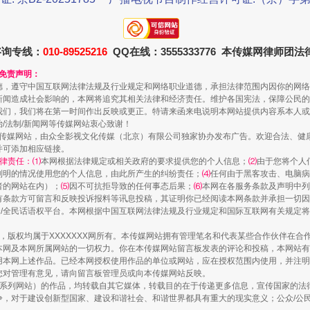
咨询专线：
010-89525216
QQ在线：3555333776 本传媒网律师团
和免责声明：
德，遵守中国互联网法律法规及行业规定和网络职业道德，承担法律范围内因你的网络
新闻造成社会影响的，本网将追究其相关法律和经济责任。维护各国宪法，保障公民的
我们，我们将在第一时间作出反映或更正。特请来函来电说明本网站提供内容系本人或
治/法制/新闻网等传媒网站衷心致谢！
新闻网等传媒网站，由众全影视文化传媒（北京）有限公司独家协办发布广告。欢迎合法、
并可添加相应链接。
律责任：⑴
本网根据法律规定或相关政府的要求提供您的个人信息；
⑵
由于您将个人
走近一线检察官
列明的情况使用您的个人信息，由此所产生的纠纷责任；
⑷
任何由于黑客攻击、电脑病
者的网站在内）；
⑸
因不可抗拒导致的任何事态后果；
⑹
本网在各服务条款及声明中列
有条款方可留言和反映投诉报料等讯息投稿，其证明你已经阅读本网条款并承担一切因
民众/全民话语权平台。本网根据中国互联网法律法规及行业规定和国际互联网有关规定
作品，版权均属于XXXXXXX网所有。本传媒网站拥有管理笔名和代表某些合作伙伴在
本网及本网所属网站的一切权力。你在本传媒网站留言板发表的评论和投稿，本网站有
本网上述作品。已经本网授权使用作品的单位或网站，应在授权范围内使用，并注明“来
您对管理有意见，请向留言板管理员或向本传媒网站反映。
本传媒系列网站）的作品，均转载自其它媒体，转载目的在于传递更多信息，宣传国家的
，对于建设创新型国家、建设和谐社会、和谐世界都具有重大的现实意义；公众/公民/