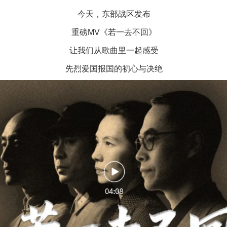
今天，东部战区发布
重磅MV《若一去不回》
让我们从歌曲里一起感受
先烈爱国报国的初心与决绝
茶叶“炒上天”
谢谢有你温暖了四季