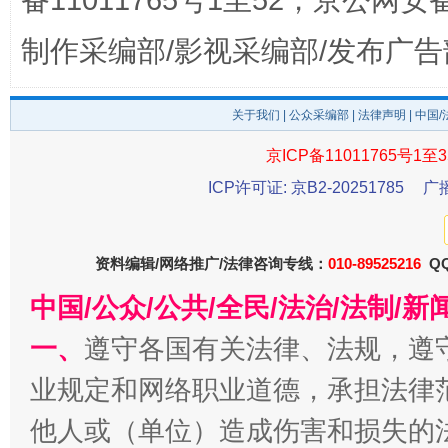
备11011765号1至52，京公网安备：
生
“刷贴”乱象丛生
制作采编部/影视采编部/发布广告
关于我们
|
公众采编部
|
法律声明
| 中国
京ICP备11011765号1至3
ICP许可证: 京B2-20251785
广
资料编辑/网络推广/法律咨询专线：
010-89525216
QQ
揭批美国五大"原罪"
"炒
中国/公众/公共/全民/法治/法制/
一、
遵守各国有关法律、法规，遵
业规定和网络职业道德，承担法律
他人或（单位）造成伤害和损失的