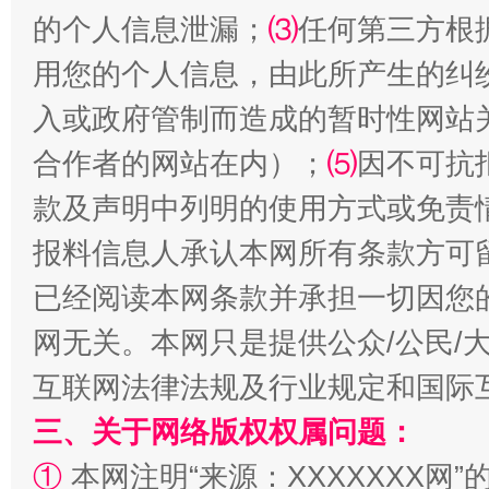
的个人信息泄漏；
⑶
任何第三方根
用您的个人信息，由此所产生的纠
入或政府管制而造成的暂时性网站
合作者的网站在内）；
⑸
因不可抗
漫山遍野的桃花与雪山、麦地、白藏房
除了
款及声明中列明的使用方式或免责
报料信息人承认本网所有条款方可
已经阅读本网条款并承担一切因您
网无关。本网只是提供公众/公民/
互联网法律法规及行业规定和国际
三、关于网络版权权属问题：
①
本网注明“来源：XXXXXXX网”
招工难、用工荒背后