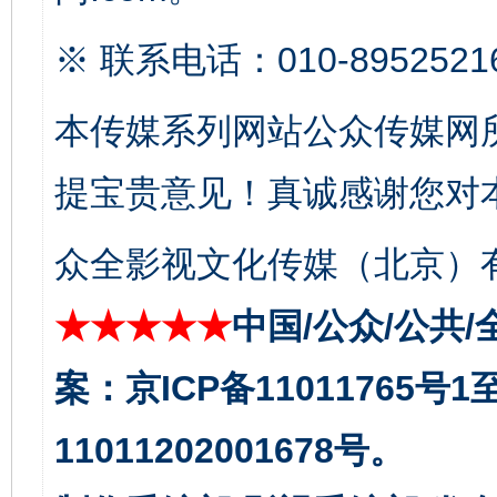
生
※ 联系电话：010-8952521
“刷贴”乱象丛生
本传媒系列网站公众传媒网
提宝贵意见！真诚感谢您对
众全影视文化传媒（北京）有
★★★★★
中国/公众/公共/
揭批美国五大"原罪"
"炒
案：京ICP备11011765号
11011202001678号。