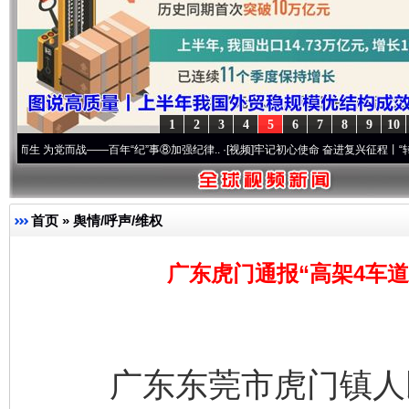
1
2
3
4
5
6
7
8
9
10
党而战——百年“纪”事⑧加强纪律..
·[视频]
牢记初心使命 奋进复兴征程丨“转折之城”激荡.
首页
»
舆情/呼声/维权
广东虎门通报“高架4车道
广东东莞市虎门镇人民