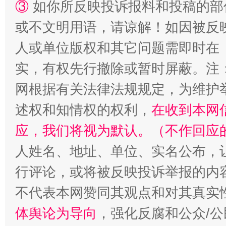
③
如你所反映投诉报料和投稿的部
或不文明用语，请谅解！如因被反
人或单位版权和其它问题需即时在
实，有权先行撤除或暂时屏蔽。注
招工难、用工荒背后
网根据有关法律法规规定，为维护
述权和知情权的权利，
在收到本网
应，我们将视为默认。（不作回应
人姓名、地址、单位、实名公布，让
行评论，或将被反映投诉举报的内
不代表本网赞同其观点和对其真实
体舆论为导向
，强化反腐和公众/公