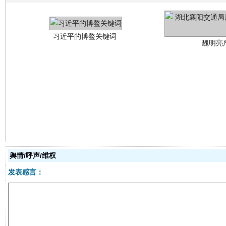
生
“刷贴”乱象丛生
舆情/呼声/维权
发表感言：