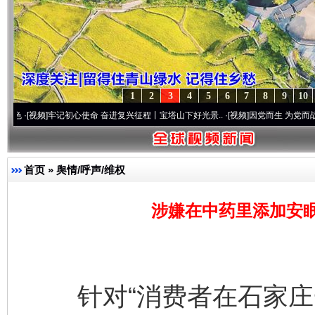
1
2
3
4
5
6
7
8
9
10
]
牢记初心使命 奋进复兴征程丨宝塔山下好光景..
·[视频]
因党而生 为党而战——百年“纪
首页
»
舆情/呼声/维权
涉嫌在中药里添加安
针对“消费者在石家庄