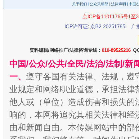
关于我们
|
公众采编部
|
法律声明
| 中国
京ICP备11011765号1至3
ICP许可证: 京B2-20251785
广
今
在谋一域中谋全局
资料编辑/网络推广/法律咨询专线：
010-89525216
QQ
中国/公众/公共/全民/法治/法制/
一、
遵守各国有关法律、法规，遵
业规定和网络职业道德，承担法律
他人或（单位）造成伤害和损失的
习近平的博鳌关键词
响的，本网将追究其相关法律和经
魏明亮
由和新闻自由。本传媒网站中的部