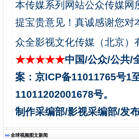
本传媒系列网站公众传媒网
提宝贵意见！真诚感谢您对
众全影视文化传媒（北京）有
今
在谋一域中谋全局
★★★★★
中国/公众/公共/
案：京ICP备11011765号
11011202001678号。
制作采编部/影视采编部/发
习近平的博鳌关键词
魏明亮
全球视频图文新闻