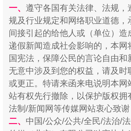
一、
遵守各国有关法律、法规，
规及行业规定和网络职业道德，
习近平的博鳌关键词
魏明亮
间接引起的给他人或（单位）造
递假新闻造成社会影响的，本网
国宪法，保障公民的言论自由和
无意中涉及到您的权益，请及时
或更正。特请来函来电说明本网
站有权先行撤除，以保护版权拥有者
生
法制/新闻网等传媒网站衷心致谢
“刷贴”乱象丛生
二、
中国/公众/公共/全民/法治