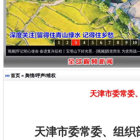
1
2
3
4
5
6
7
8
9
10
记初心使命 奋进复兴征程丨宝塔山下好光景..
·[视频]
因党而生 为党而战——百年“纪”事
首页
»
舆情/呼声/维权
天津市委常委
天津市委常委、组织部