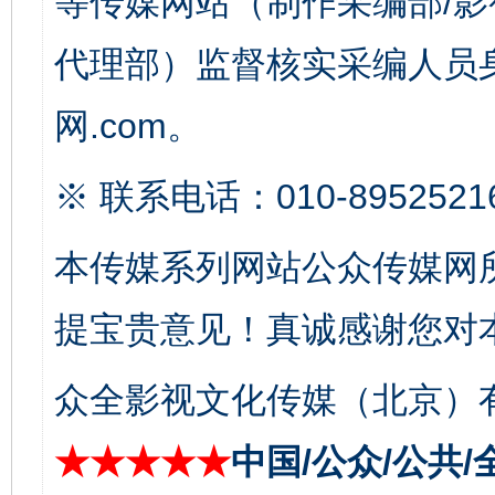
等传媒网站（制作采编部/影
这是一记警钟！
谢
代理部）监督核实采编人员身
网.com。
※ 联系电话：010-8952521
本传媒系列网站公众传媒网
提宝贵意见！真诚感谢您对
今
在谋一域中谋全局
众全影视文化传媒（北京）有
★★★★★
中国/公众/公共/