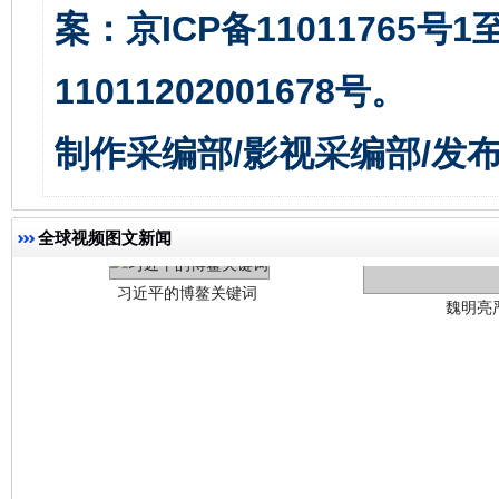
案：京ICP备11011765号
11011202001678号。
制作采编部/影视采编部/发
习近平的博鳌关键词
魏明亮
全球视频图文新闻
生
“刷贴”乱象丛生