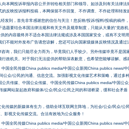
人向本网投诉举报内容公开并转给相关部门和领导。如涉及到有关法律法
式的反映投诉报料投稿，本网保留不作回复、不作调查、不作处理和转发
稿已经发到，首先非常感谢您的信任与关注！您反映/投诉/报料/投稿的稿
选题要结合本国法律法规和有关文件及规章制度，只能从大量的“党政机关部
您提供的内容最终并不适合本国法律法规或涉及本国国家安全，或有不文明
我们不能对外发布广告请您谅解，您还可以向国家级媒体反映情况及通过
律咨询，我们只能尽全力而为，毕竟我们人手较少。另外传媒毕竟不是国
级行政机关。对于我们无法提供的帮助深表歉意，也希望您能够谅解。感
hina publics media/中国公众新闻China publics news/中国法制
茶叶“炒上天”
之间公众/公民的沟通、信息交流。加强影视文化传媒艺术和策略，通过多
、中国公众传媒、中国全民传媒China publics media/中国公众新闻Chi
tem news等传媒网站架起政府和媒体/公众/民众/公民之间的和谐桥梁，缓和
化传媒的新媒体有生力，借助全球互联网主阵地，为社会/公众/民众/公
策、影视文化传媒交流。合法有效地为公众服务！
hina publics media/中国公众新闻China publics news/中国法制