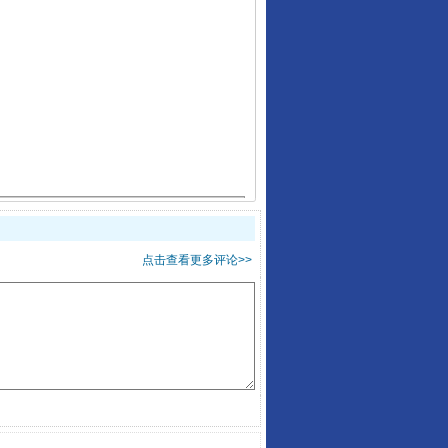
千亩耕地变“别墅”
点击查看更多评论>>
别拿“量子”当幌子