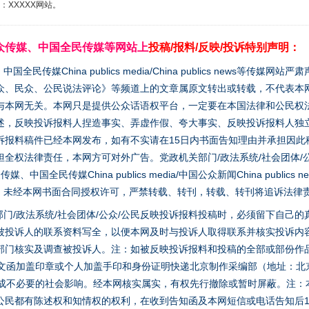
XXXXX网站。
众传媒、中国全民传媒等网站上
投稿/报料/反映/投诉特别声明：
媒China publics media/China publics news等传媒网
众、民众、公民说法评论》等频道上的文章属原文转出或转载，不代表本
与本网无关。本网只是提供公众话语权平台，一定要在本国法律和公民权
述，反映投诉报料人捏造事实、弄虚作假、夸大事实、反映投诉报料人独
诉报料稿件已经本网发布，如有不实请在15日内书面告知理由并承担因此
全权法律责任，本网方可对外广告。党政机关部门/政法系统/社会团体/公
全民传媒China publics media/中国公众新闻China publics new
家版权。未经本网书面合同授权许可，严禁转载、转刊，转载、转刊将追诉法律
门/政法系统/社会团体/公众/公民反映投诉报料投稿时，必须留下自己
被投诉人的联系资料写全，以便本网及时与投诉人取得联系并核实投诉内
部门核实及调查被投诉人。注：如被反映投诉报料和投稿的全部或部份作
面文函加盖印章或个人加盖手印和身份证明快递北京制作采编部（地址：北
避免造成不必要的社会影响。经本网核实属实，有权先行撤除或暂时屏蔽。注
公民都有陈述权和知情权的权利，在收到告知函及本网短信或电话告知后1