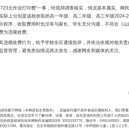
23元作业打印费”一事，经我局调查核实，情况基本属实。网民
），实际上分别是该校收取的高一年级、高二年级、高三年级2024-
示程序，收取费用时也没有与家长、学生充分沟通，不符合《山
费为违规收费。
违规收费行为，给予学校全区通报批评，并依法依规对相关
监督管理，避免类似情况再次发生，感谢网友和媒体的关注。
内容转载于网络（本网原创文章除外），其版权均属于原作者或归属权利人。我们尊
同其观点。仅供交流学习了解法律、法规、政策，如无意侵犯到贵公司或个人的知识
权益烦请告知本网制作采编部QQ号: 3555333776，微信号：GAN160003，请
3776@QQ.COM。通讯地址：北京市朝阳区朝外雅宝路12号（华声国际大厦）1层 1 