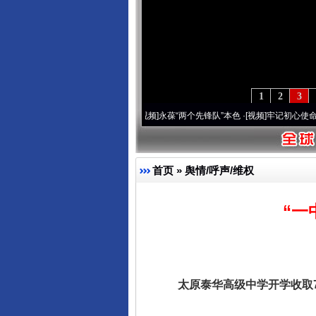
1
2
3
周年 深刻改变雪域高原..
·[视频]
永葆“两个先锋队”本色
·[视频]
牢记初心使命 奋进复兴
首页
»
舆情/呼声/维权
“一
太原泰华高级中学开学收取72