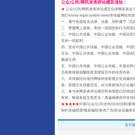
公众/公民/网民发表评论感言须知：
★
公众/公民/网民发表评论感言仅供网友表达个人看法
闻Chinese legal system new
一、遵守各国有关法律、法规，同时遵守《
互
二、尊重网上道德，承担一切因您的行为而直
三、中国公共传媒、中国公众传媒、中国全民传媒China 
言的一切权利。
四、您在中国公共传媒、中国公众传媒、中国全民传媒Chin
言论，中国公共传媒、中国公众传媒、中国全民传媒China
载或引用。
揭批美国五大"原罪"
五、中国公共传媒、中国公众传媒、中国全民传媒China 
员有权保留或删除其管辖留言中的任意内容。
六、本传媒结合现代网络科技影视文化传媒的新
策、影视文化传媒交流。合法有效地为公众服
七、参与本网发表评论感言即表明您已经阅读并
发布，敬请多提宝贵意见！真诚感谢您对本传
★★★★★
中国/公众/公共/全民/法治/法制/新闻
制作采编部/影视采编部/发布广告部/会议服务
关于