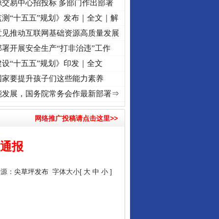
源交易中心招投标 多部门作出部署
测“十五五”规划》发布｜全文｜解
意见推动互联网基础资源高质量发展
署开展安全生产“打非治违”工作
设“十五五”规划》印发｜全文
国家要提升孩子们这些能力素养
牢记初心使命 奋进复兴征程丨“转折之城”激荡..
·[视频]
牢记初心使命 奋进复兴征程丨红船
能发展，国务院常务会作最新部署⇒
网络推广投稿请点击这里>>
局通报
来源：
尖草坪发布
字体大小[
大
中
小
]