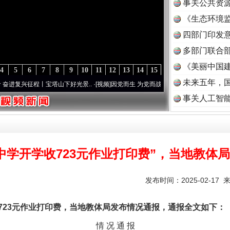
事关公共资
《生态环境监
读
四部门印发
多部门联合部
《美丽中国建
4
5
6
7
8
9
10
11
12
13
14
15
未来五年，
征程丨宝塔山下好光景..
·[视频]
因党而生 为党而战——百年“纪”事⑧加强纪律..
·[视频]
事关人工智
中学开学收723元作业打印费”，当地教体
发布时间：2025-02-17 
3元作业打印费，当地教体局发布情况通报，通报全文如下：
情 况 通 报