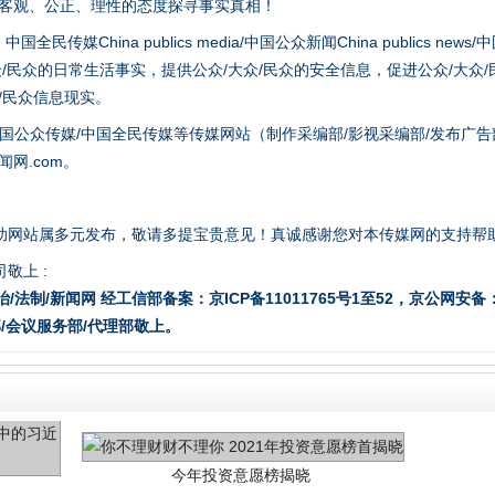
以客观、公正、理性的态度探寻事实真相！
hina publics media/中国公众新闻China publics news/中国法制
谢谢有你温暖了四季
众/民众的日常生活事实，提供公众/大众/民众的安全信息，促进公众/大众
众/民众信息现实。
国公众传媒/中国全民传媒等传媒网站（制作采编部/影视采编部/发布广告
网.com。
助网站属多元发布，敬请多提宝贵意见！真诚感谢您对本传媒网的支持帮
敬上 :
治/法制/新闻网 经工信部备案：京ICP备11011765号1至52，京公网安备：11
/会议服务部/代理部敬上。
今年投资意愿榜揭晓