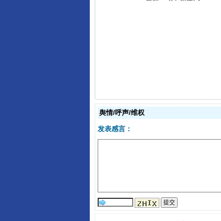
习近平的博鳌关键词
舆情/呼声/维权
发表感言：
“刷贴”乱象丛生