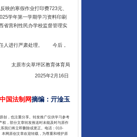
反映的寒假作业打印费723元、
2025学年第一学期学习资料印刷
西省营利性民办学校监督管理实
责任人进行严肃处理。 今后，
太原市尖草坪区教育体育局
2025年2月16日
中国法制网
摘编
：
亓淦玉
重原创，也注重分享。转发推广仅供学习参考
产权，部分文章转发推送时未能及时与原作
联系我们将立即删除或更正。电话：010-
2 1号。本网原创文章欢迎转载，为尊重和维护原