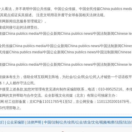
，并不表明中国公共传媒、中国公众传媒、中国全民传媒China publics media/中国公
s等传媒网站同意其观点或证实其描述。 注意文明用语并遵守全球各国相关法律法规。
联网新闻信息服务管理规定
》。
接或间接引起的法律责任。
publics media/中国公众新闻China publics news/中国法制新闻Chinese l
a publics media/中国公众新闻China publics news/中国法制新闻Chinese
 publics media/中国公众新闻China publics news/中国法制新闻Chinese 
"炒鞋教程"里的骗局
publics media/中国公众新闻China publics news/中国法制新闻Chinese l
媒体有生力，借助全球互联网主阵地，为社会/公众/民众/公民人才铺垫一个话语权平
务！人人都作守法公民。
接受上述条款,如您对管理有意见请向制作采编部联系，电话：010-89525216。
媒网的支持帮助与合作交流。众全影视文化传媒（北京）有限公司独家主办 :
网 经工信部备案：京ICP备11011765号1至52，京公网安备：11011202001678号
部/代理部敬上。
我们
|
公众采编部
|
法律声明
| 中国/法制/公共/全民/公众/农业/文化/视频/检察/法院/法治