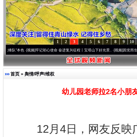
1
2
3
4
5
6
7
8
9
10
”本色
·[视频]
牢记初心使命 奋进复兴征程丨宝塔山下好光景..
·[视频]
因党而生 为党而战
首页
»
舆情/呼声/维权
幼儿园老师拉2名小朋
12月4日，网友反映