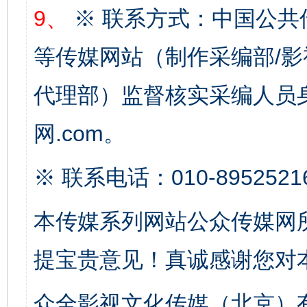
网上购药对药下症？
9、
※ 联系方式：中国公共
等传媒网站（制作采编部/影
代理部）监督核实采编人员身
网.com。
※ 联系电话：010-8952521
这是一记警钟！
谢
本传媒系列网站公众传媒网
提宝贵意见！真诚感谢您对
众全影视文化传媒（北京）有