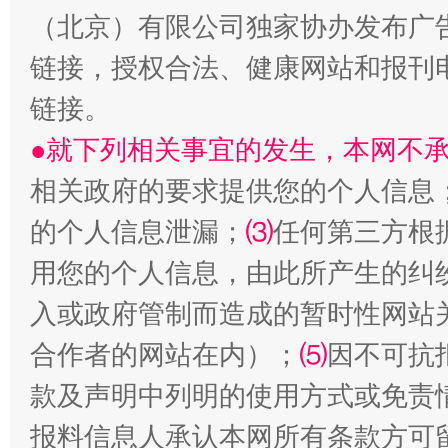
（北京）有限公司独家协办发布广
链接，授权合法、健康网站和报刊
链接。
●就下列相关事宜的发生，本网不
生
“刷贴”乱象丛生
相关政府的要求提供您的个人信息
的个人信息泄漏；
⑶
任何第三方根
用您的个人信息，由此所产生的纠
入或政府管制而造成的暂时性网站
合作者的网站在内）；
⑸
因不可抗
款及声明中列明的使用方式或免责
揭批美国五大"原罪"
"炒
报料信息人承认本网所有条款方可