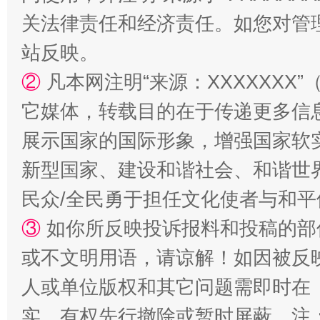
关法律责任和经济责任。如您对管
站台名比不上好声名
站反映。
②
凡本网注明“来源：XXXXXX
它媒体，转载目的在于传递更多信
展示国家的国际形象，增强国家软
新型国家、建设和谐社会、和谐世界
民众/全民勇于担任文化使者与和
漫山遍野的桃花与雪山、麦地、白藏房
除了
③
如你所反映投诉报料和投稿的部
或不文明用语，请谅解！如因被反
人或单位版权和其它问题需即时在
实，有权先行撤除或暂时屏蔽。注