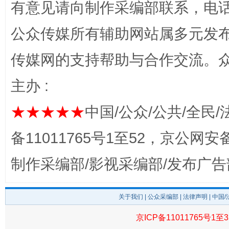
有意见请向制作采编部联系，电话：0
公众传媒所有辅助网站属多元发
网上购药对药下症？
传媒网的支持帮助与合作交流。
主办 :
★★★★★
中国/公众/公共/全民/
备11011765号1至52，京公网安备：
制作采编部/影视采编部/发布广告
这是一记警钟！
谢
关于我们
|
公众采编部
|
法律声明
| 中国
京ICP备11011765号1至3