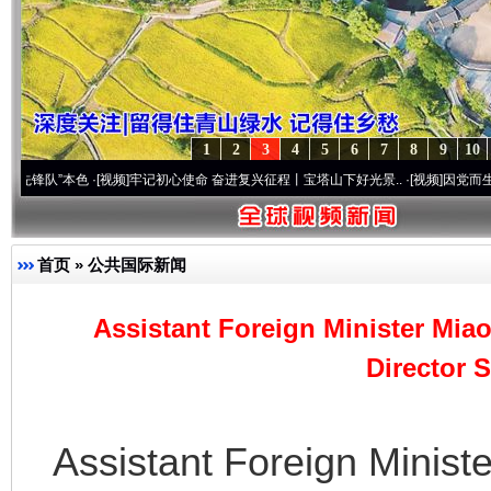
1
2
3
4
5
6
7
8
9
10
”本色
·[视频]
牢记初心使命 奋进复兴征程丨宝塔山下好光景..
·[视频]
因党而生 为党而战
首页
»
公共国际新闻
Assistant Foreign Minister Mi
Director 
Assistant Foreign Minist