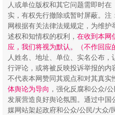
人或单位版权和其它问题需即时在
实，有权先行撤除或暂时屏蔽。注
网根据有关法律法规规定，为维护
述权和知情权的权利，
在收到本网
应，我们将视为默认。（不作回应
人姓名、地址、单位、实名公布，让
招工难、用工荒背后
行评论，或将被反映投诉举报的内
不代表本网赞同其观点和对其真实
体舆论为导向
，强化反腐和公众/公
发展营造良好舆论氛围。通过中国公
媒网站架起政府和公众/公民/大众